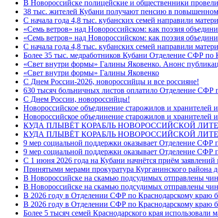
В Новороссийске полицейские и общественники провели
38 тыс. жителей Кубани получают пенсию в повышенном р
С начала года 4,8 тыс. кубанских семей направили мате
«Семь ветров» над Новороссийском: как поэзия объедин
«Семь ветров» над Новороссийском: как поэзия объедини
С начала года 4,8 тыс. кубанских семей направили мате
Более 35 тыс. медработников Кубани Отделение СФР по
«Свет внутри формы» Галины Яковенко. Анонс публика
«Свет внутри формы» Галины Яковенко
C Днем России-2026, новороссийцы и все россияне!
630 тысяч больничных листов оплатило Отделение СФР п
C Днем России, новороссийцы!
Новороссийское объединение старожилов и хранителей и
Новороссийское объединение старожилов и хранителей и
КУДА ПЛЫВЁТ КОРАБЛЬ НОВОРОССИЙСКОЙ ЛИТЕРА
КУДА ПЛЫВЁТ КОРАБЛЬ НОВОРОССИЙСКОЙ ЛИТЕ
9 мер социальной поддержки оказывает Отделение СФР п
9 мер социальной поддержки оказывает Отделение СФР п
С 1 июня 2026 года на Кубани начнётся приём заявлени
Принятыми мерами прокуратура Курганинского района до
В Новороссийске на скамью подсудимых отправлены чин
В Новороссийске на скамью подсудимых отправлены чин
В 2026 году в Отделении СФР по Краснодарскому краю 
В 2026 году в Отделении СФР по Краснодарскому краю 
Более 5 тысяч семей Краснодарского края использовали м