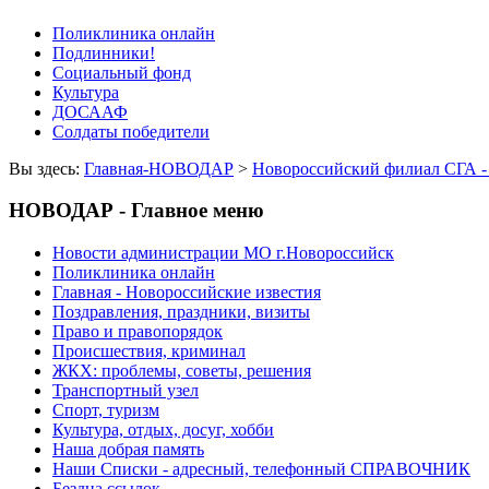
Поликлиника онлайн
Подлинники!
Социальный фонд
Культура
ДОСААФ
Солдаты победители
Вы здесь:
Главная-НОВОДАР
>
Новороссийский филиал СГА -
НОВОДАР - Главное меню
Новости администрации МО г.Новороссийск
Поликлиника онлайн
Главная - Новороссийские известия
Поздравления, праздники, визиты
Право и правопорядок
Происшествия, криминал
ЖКХ: проблемы, советы, решения
Транспортный узел
Спорт, туризм
Культура, отдых, досуг, хобби
Наша добрая память
Наши Списки - адресный, телефонный СПРАВОЧНИК
Бездна ссылок