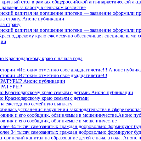
 круглый стол в рамках общероссийской антинаркотической ак
азмере за работу в сельском хозяйстве
ринский капитал на погашение ипотеки — заявление оформили п
ила страну. Анонс публикации
ла страну
ринский капитал на погашение ипотеки — заявление оформили пр
 Краснодарскому краю ежемесячно обеспечивает специальными
ции
о Краснодарскому краю с начала года
стории «Истоки» отметило свое двадцатилетие!!! Анонс публик
стории «Истоки» отметило свое двадцатилетие!!!
ТУРЫ? Анонс публикации
РАТУРЫ?
о Краснодарскому краю семьям с детьми. Анонс публикации
о Краснодарскому краю семьям с детьми
й на ежегодную семейную выплату
билась устранения нарушений законодательства в сфере безопас
овник и его сообщник, обвиняемые в мошенничестве.Анонс пу
овник и его сообщник, обвиняемые в мошенничестве
более 34 тысяч самозанятых граждан добровольно формируют б
более 34 тысяч самозанятых граждан добровольно формируют б
атеринский капитал на образование детей с начала года. Анонс