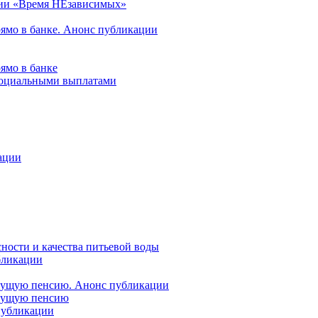
ции «Время НЕзависимых»
рямо в банке. Анонс публикации
ямо в банке
 социальными выплатами
ации
ности и качества питьевой воды
бликации
удущую пенсию. Анонс публикации
удущую пенсию
 публикации