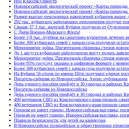
Нео Классик Оркестр
Новороссийский экологический проект «Карты природы
Новороссийский экологический проект «Карты природы 
Размер выплат пенсионных накоплений кубанцев вырос 
292 тыс. кубанских работающих пенсионеров получат п
Свыше 37,3 тыс. жителей Кубани получили от Отделения
C Днём Военно-Морского Флота!
Более 3,9 тыс. путёвок на санаторно-курортное лечение
Более 300 кубанских семей с начала года получили остат
Мероприятие добра. Презентация сборника стихов ново
До 1 августа кубанские работодатели могут подать заяв
Мероприятие добра. Презентация сборника стихов новор
Более 95% госуслуг оказано в цифровом формате с моме
Более 300 кубанских семей с начала года получили остат
На Кубани 56 отцов по имени Пётр получают единое посо
Писатель-сибиряк из Новороссийска. Анонс публикации
День единого пособия пройдёт в 30 городах и районах К
Писатель-сибиряк из Новороссийска
День единого пособия пройдёт в 30 городах и районах Кр
400 ветеранов СВО из Краснодарского края прошли сана
400 ветеранов СВО из Краснодарского края прошли сана
Героизм не имеет границ. Новороссийская выставка, по
Героизм не имеет границ. Новороссийская выставка, по
Правила безопасности для детей на каникулах
В Новороссийске полицейские и общественники провели