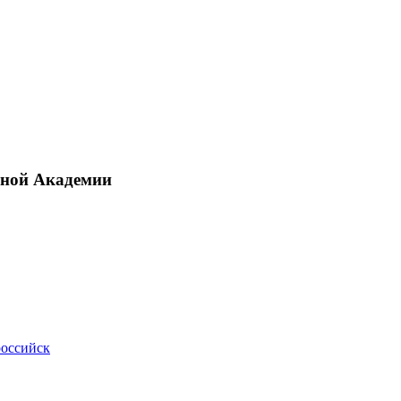
рной Академии
российск