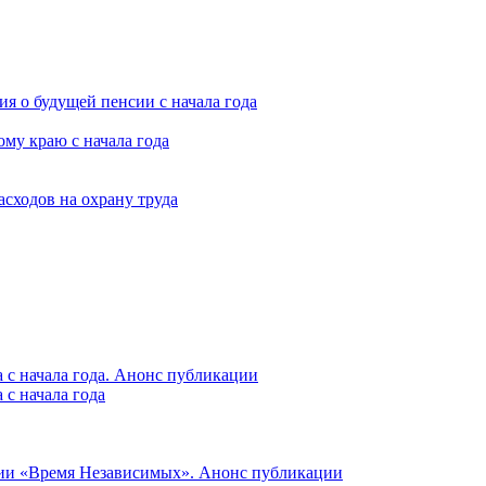
я о будущей пенсии с начала года
му краю с начала года
асходов на охрану труда
 с начала года. Анонс публикации
с начала года
ции «Время Независимых». Анонс публикации