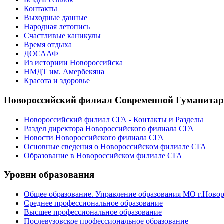
Контакты
Выходные данные
Народная летопись
Счастливые каникулы
Время отдыха
ДОСААФ
Из историии Новороссийска
НМДТ им. Амербекяна
Красота и здоровье
Новороссийский филиал Современной Гуманита
Новороссийский филиал СГА - Контакты и Разделы
Раздел директора Новороссийского филиала СГА
Новости Новороссийского филиала СГА
Основные сведения о Новороссийском филиале СГА
Образование в Новороссийском филиале СГА
Уровни образования
Общее образование. Управление образования МО г.Ново
Среднее профессиональное образование
Высшее профессиональное образование
Послевузовское профессиональное образование