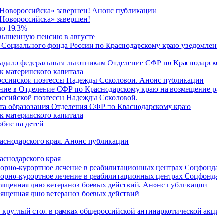
 Новороссийска» завершен! Анонс публикации
Новороссийска» завершен!
до 19,3%
овышенную пенсию в августе
 Социального фонда России по Краснодарскому краю уведомлени
 выдало федеральным льготникам Отделение СФР по Краснодарско
ок материнского капитала
российской поэтессы Надежды Соколовой. Анонс публикации
ление в Отделение СФР по Краснодарскому краю на возмещение р
оссийской поэтессы Надежды Соколовой.
нта образования Отделения СФР по Краснодарскому краю
ок материнского капитала
бие на детей
раснодарского края. Анонс публикации
аснодарского края
торно-курортное лечение в реабилитационных центрах Соцфонда
торно-курортное лечение в реабилитационных центрах Соцфонда 
священная дню ветеранов боевых действий. Анонс публикации
священная дню ветеранов боевых действий
 круглый стол в рамках общероссийской антинаркотической ак