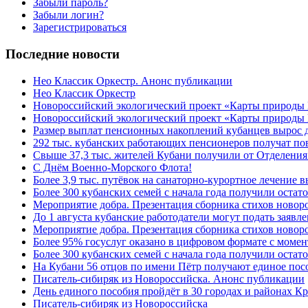
Забыли пароль?
Забыли логин?
Зарегистрироваться
Последние новости
Нео Классик Оркестр. Анонс публикации
Нео Классик Оркестр
Новороссийский экологический проект «Карты природы
Новороссийский экологический проект «Карты природы 
Размер выплат пенсионных накоплений кубанцев вырос 
292 тыс. кубанских работающих пенсионеров получат п
Свыше 37,3 тыс. жителей Кубани получили от Отделения
C Днём Военно-Морского Флота!
Более 3,9 тыс. путёвок на санаторно-курортное лечение
Более 300 кубанских семей с начала года получили остат
Мероприятие добра. Презентация сборника стихов ново
До 1 августа кубанские работодатели могут подать заяв
Мероприятие добра. Презентация сборника стихов новор
Более 95% госуслуг оказано в цифровом формате с моме
Более 300 кубанских семей с начала года получили остат
На Кубани 56 отцов по имени Пётр получают единое посо
Писатель-сибиряк из Новороссийска. Анонс публикации
День единого пособия пройдёт в 30 городах и районах К
Писатель-сибиряк из Новороссийска