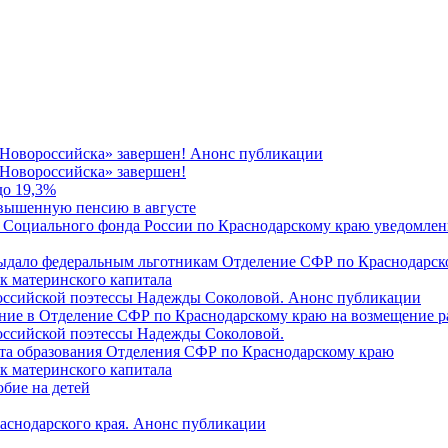
 Новороссийска» завершен! Анонс публикации
Новороссийска» завершен!
до 19,3%
овышенную пенсию в августе
 Социального фонда России по Краснодарскому краю уведомлени
 выдало федеральным льготникам Отделение СФР по Краснодарско
ок материнского капитала
российской поэтессы Надежды Соколовой. Анонс публикации
ление в Отделение СФР по Краснодарскому краю на возмещение р
оссийской поэтессы Надежды Соколовой.
нта образования Отделения СФР по Краснодарскому краю
ок материнского капитала
бие на детей
раснодарского края. Анонс публикации