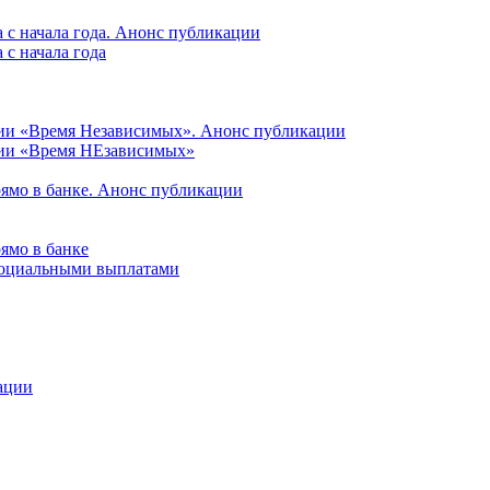
 с начала года. Анонс публикации
с начала года
ции «Время Независимых». Анонс публикации
ции «Время НЕзависимых»
рямо в банке. Анонс публикации
ямо в банке
 социальными выплатами
ации