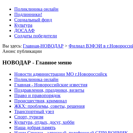
Поликлиника онлайн
Подлинники!
Социальный фонд
Культура
ДОСААФ
Солдаты победители
Вы здесь:
Главная-НОВОДАР
>
Филиал ВЗФЭИ в г.Новороссий
Анонс публикации
НОВОДАР - Главное меню
Новости администрации МО г.Новороссийск
Поликлиника онлайн
Главная - Новороссийские известия
Поздравления, праздники, визиты
Право и правопорядок
Происшествия, криминал
ЖКХ: проблемы, советы, решения
Транспортный узел
Спорт, туризм
Культура, отдых, досуг, хобби
Наша добрая память
Наши Списки - адресный, телефонный СПРАВОЧНИК