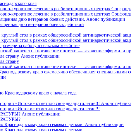
аснодарского края
торно-курортное лечение в реабилитационных центрах Соцфонда
торно-курортное лечение в реабилитационных центрах Соцфонда 
священная дню ветеранов боевых действий. Анонс публикации
священная дню ветеранов боевых действий
 круглый стол в рамках общероссийской антинаркотической ак
 круглый стол в рамках общероссийской антинаркотической ак
азмере за работу в сельском хозяйстве
ринский капитал на погашение ипотеки — заявление оформили п
ила страну. Анонс публикации
ла страну
ринский капитал на погашение ипотеки — заявление оформили пр
 Краснодарскому краю ежемесячно обеспечивает специальными
ции
о Краснодарскому краю с начала года
стории «Истоки» отметило свое двадцатилетие!!! Анонс публик
стории «Истоки» отметило свое двадцатилетие!!!
ТУРЫ? Анонс публикации
РАТУРЫ?
о Краснодарскому краю семьям с детьми. Анонс публикации
о Краснодарскому краю семьям с детьми