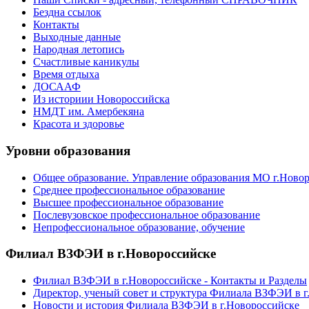
Бездна ссылок
Контакты
Выходные данные
Народная летопись
Счастливые каникулы
Время отдыха
ДОСААФ
Из историии Новороссийска
НМДТ им. Амербекяна
Красота и здоровье
Уровни образования
Общее образование. Управление образования МО г.Ново
Среднее профессиональное образование
Высшее профессиональное образование
Послевузовское профессиональное образование
Непрофессиональное образование, обучение
Филиал ВЗФЭИ в г.Новороссийске
Филиал ВЗФЭИ в г.Новороссийске - Контакты и Разделы
Директор, ученый совет и структура Филиала ВЗФЭИ в г
Новости и история Филиала ВЗФЭИ в г.Новороссийске