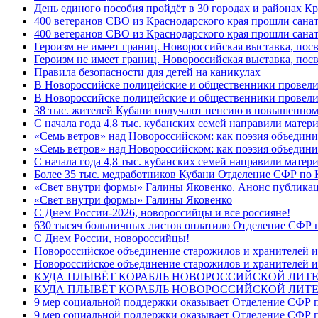
День единого пособия пройдёт в 30 городах и районах Кр
400 ветеранов СВО из Краснодарского края прошли сана
400 ветеранов СВО из Краснодарского края прошли сана
Героизм не имеет границ. Новороссийская выставка, по
Героизм не имеет границ. Новороссийская выставка, по
Правила безопасности для детей на каникулах
В Новороссийске полицейские и общественники провели
В Новороссийске полицейские и общественники провели
38 тыс. жителей Кубани получают пенсию в повышенном р
С начала года 4,8 тыс. кубанских семей направили мате
«Семь ветров» над Новороссийском: как поэзия объедин
«Семь ветров» над Новороссийском: как поэзия объедини
С начала года 4,8 тыс. кубанских семей направили мате
Более 35 тыс. медработников Кубани Отделение СФР по
«Свет внутри формы» Галины Яковенко. Анонс публика
«Свет внутри формы» Галины Яковенко
C Днем России-2026, новороссийцы и все россияне!
630 тысяч больничных листов оплатило Отделение СФР п
C Днем России, новороссийцы!
Новороссийское объединение старожилов и хранителей и
Новороссийское объединение старожилов и хранителей и
КУДА ПЛЫВЁТ КОРАБЛЬ НОВОРОССИЙСКОЙ ЛИТЕРА
КУДА ПЛЫВЁТ КОРАБЛЬ НОВОРОССИЙСКОЙ ЛИТЕ
9 мер социальной поддержки оказывает Отделение СФР п
9 мер социальной поддержки оказывает Отделение СФР п