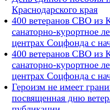
Краснодарского края
400 ветеранов СВО из 
санаторно-курортное л
центрах Соцфонда с на
400 ветеранов СВО из 
санаторно-курортное л
центрах Соцфонда с нач
Героизм не имеет грани
посвященная дню ветер
публикации