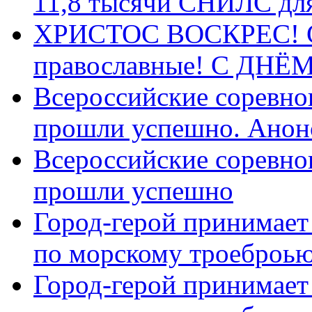
11,8 тысячи СНИЛС дл
ХРИСТОС ВОСКРЕС! С 
православные! C ДН
Всероссийские соревно
прошли успешно. Анон
Всероссийские соревно
прошли успешно
Город-герой принимает
по морскому троеброью
Город-герой принимает