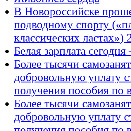
В Новороссийске проше
подводному спорту («пл
классических ластах») 
Белая зарплата сегодня
Более тысячи самозаня
добровольную уплату с
получения пособия по 
Более тысячи самозаня
добровольную уплату с
получения пособия по 