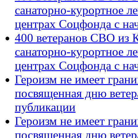
санаторно-курортное л
центрах Соцфонда с на
400 ветеранов СВО из 
санаторно-курортное л
центрах Соцфонда с нач
Героизм не имеет грани
посвященная дню ветер
публикации
Героизм не имеет грани
посвященная дню ветер