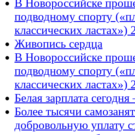
В Новороссийске проше
подводному спорту («пл
классических ластах») 
Живопись сердца
В Новороссийске проше
подводному спорту («пл
классических ластах») 
Белая зарплата сегодня
Более тысячи самозаня
добровольную уплату с