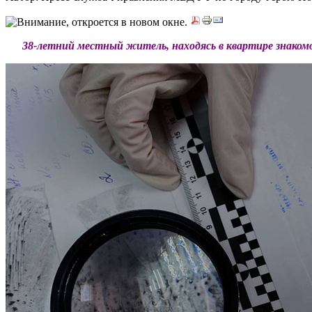
***
38-
летний
местный
житель,
находясь
в
квартире
знакомо