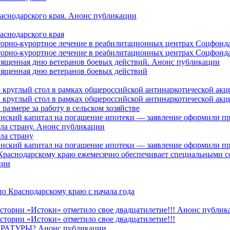
раснодарского края. Анонс публикации
аснодарского края
торно-курортное лечение в реабилитационных центрах Соцфонда
торно-курортное лечение в реабилитационных центрах Соцфонда 
священная дню ветеранов боевых действий. Анонс публикации
священная дню ветеранов боевых действий
 круглый стол в рамках общероссийской антинаркотической ак
 круглый стол в рамках общероссийской антинаркотической ак
азмере за работу в сельском хозяйстве
ринский капитал на погашение ипотеки — заявление оформили п
ила страну. Анонс публикации
ла страну
ринский капитал на погашение ипотеки — заявление оформили пр
 Краснодарскому краю ежемесячно обеспечивает специальными
ции
о Краснодарскому краю с начала года
стории «Истоки» отметило свое двадцатилетие!!! Анонс публик
стории «Истоки» отметило свое двадцатилетие!!!
ТУРЫ? Анонс публикации