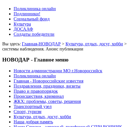
Поликлиника онлайн
Подлинники!
Социальный фонд
Культура
ДОСААФ
Солдаты победители
Вы здесь:
Главная-НОВОДАР
>
Культура, отдых, досуг, хобби
системы наблюдения. Анонс публикации
НОВОДАР - Главное меню
Новости администрации МО г.Новороссийск
Поликлиника онлайн
Главная - Новороссийские известия
Поздравления, праздники, визиты
Право и правопорядок
Происшествия, криминал
ЖКХ: проблемы, советы, решения
Транспортный узел
Спорт, туризм
Культура, отдых, досуг, хобби
Наша добрая память
Наши Списки - адресный, телефонный СПРАВОЧНИК