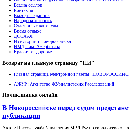
Бездна ссылок
Контакты
Выходные данные
Народная летопись
Счастливые каникулы
Время отдыха
ДОСААФ
Из историии Новороссийска
НМДТ им. Амербекяна
Красота и здоровье
Возврат на главную страницу "НИ"
Главная страница электронной газеты "НОВОРОССИ
АЖУР: Агентство ЖУрналистских Расследований
Поликлиника онлайн
В Новороссийске перед судом предстан
публикации
Автор: Пресс-служба Управления МВД РФ по городу-герою Н