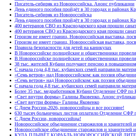
Писатель-сибиряк из Новороссийска. Анонс публикации
День единого пособия пройдёт в 30 городах и районах К
Писатель-сибиряк из Новороссийска
День единого пособия пройдёт в 30 городах и районах Кр
400 ветеранов СВО из Краснодарского края прошли сана
400 ветеранов СВО из Краснодарского края прошли сана
Героизм не имеет границ. Новороссийская выставка, по
Героизм не имеет границ. Новороссийская выставка, по
Правила безопасности для детей на каникулах
В Новороссийске полицейские и общественники провели
В Новороссийске полицейские и общественники провели
38 тыс. жителей Кубани получают пенсию в повышенном р
С начала года 4,8 тыс. кубанских семей направили мате
«Семь ветров» над Новороссийском: как поэзия объедин
«Семь ветров» над Новороссийском: как поэзия объедини
С начала года 4,8 тыс. кубанских семей направили мате
Более 35 тыс. медработников Кубани Отделение СФР по
«Свет внутри формы» Галины Яковенко. Анонс публика
«Свет внутри формы» Галины Яковенко
C Днем России-2026, новороссийцы и все россияне!
630 тысяч больничных листов оплатило Отделение СФР п
C Днем России, новороссийцы!
Новороссийское объединение старожилов и хранителей и
Новороссийское объединение старожилов и хранителей и
КУДА ПЛЫВЁТ КОРАБЛЬ НОВОРОССИЙСКОЙ ЛИТЕРА