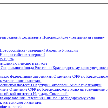
 театральный фестиваль в Новороссийске «Театральная гавань»
 Новороссийска» завершен! Анонс публикации
Новороссийска» завершен!
до 19,3%
овышенную пенсию в августе
 Социального фонда России по Краснодарскому краю уведомлени
 выдало федеральным льготникам Отделение СФР по Краснодарско
ок материнского капитала
российской поэтессы Надежды Соколовой. Анонс публикации
ление в Отделение СФР по Краснодарскому краю на возмещение р
оссийской поэтессы Надежды Соколовой.
нта образования Отделения СФР по Краснодарскому краю
ок материнского капитала
бие на детей