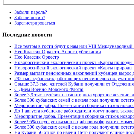
Забыли пароль?
Забыли логин?
Зарегистрироваться
Последние новости
Все театры в гости будут к нам или VIII Международный
Нео Классик Оркестр. Анонс публикации
Нео Классик Оркестр
Новороссийский экологический проект «Карты природы
Новороссийский экологический проект «Карты природы 
Размер выплат пенсионных накоплений кубанцев вырос 
292 тыс. кубанских работающих пенсионеров получат п
Свыше 37,3 тыс. жителей Кубани получили от Отделения
C Днём Военно-Морского Флота!
Более 3,9 тыс. путёвок на санаторно-курортное лечение
Более 300 кубанских семей с начала года получили остат
Мероприятие добра. Презентация сборника стихов ново
До 1 августа кубанские работодатели могут подать заяв
Мероприятие добра. Презентация сборника стихов новор
Более 95% госуслуг оказано в цифровом формате с моме
Более 300 кубанских семей с начала года получили остат
На Кубани 56 отцов по имени Пётр получают единое посо