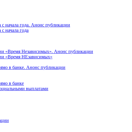
 с начала года. Анонс публикации
с начала года
ции «Время Независимых». Анонс публикации
ции «Время НЕзависимых»
рямо в банке. Анонс публикации
ямо в банке
 социальными выплатами
ации