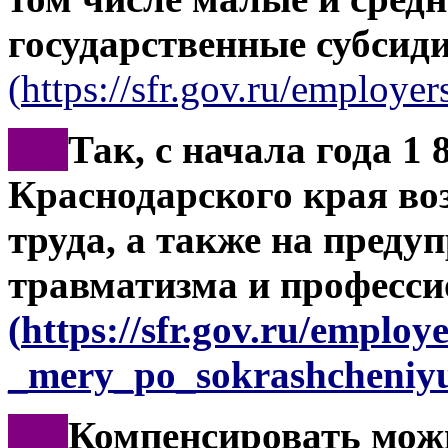
государственные субсид
(
https://sfr.gov.ru/employers
***
Так, с начала года 1 
Краснодарского края во
труда, а также на преду
травматизма и професси
(
https://sfr.gov.ru/employ
_mery_po_sokrashcheniyu
***
Компенсировать мож