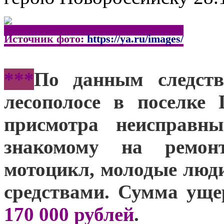
Источник фото:
https://ya.ru/images/
***
По данным следств
лесополосе в поселке
присмотра неисправн
знакомому на ремон
мотоцикл, молодые люд
средствами. Сумма уще
170 000 рублей
.