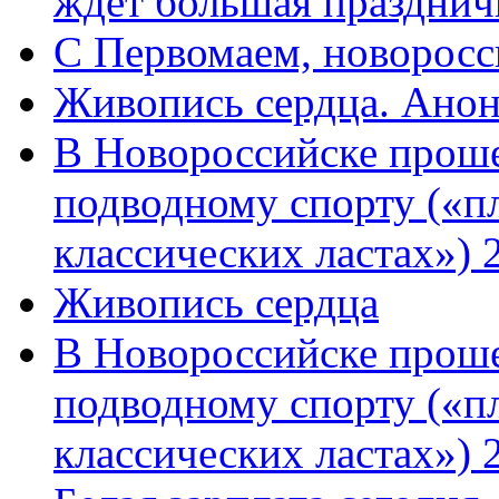
ждет большая празднич
C Первомаем, новорос
Живопись сердца. Анон
В Новороссийске проше
подводному спорту («пл
классических ластах») 
Живопись сердца
В Новороссийске проше
подводному спорту («пл
классических ластах») 