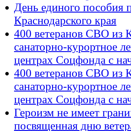
День единого пособия п
Краснодарского края
400 ветеранов СВО из 
санаторно-курортное л
центрах Соцфонда с на
400 ветеранов СВО из 
санаторно-курортное л
центрах Соцфонда с нач
Героизм не имеет грани
посвященная дню ветер