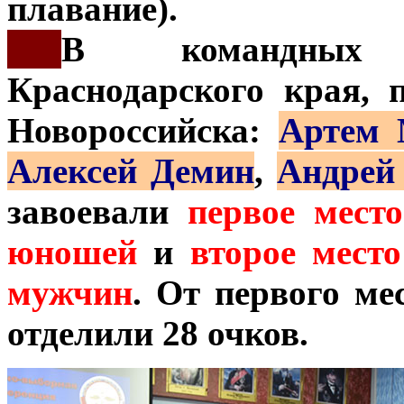
плавание).
***
В командных с
Краснодарского края, 
Новороссийска:
Артем 
Алексей Демин
,
Андрей
завоевали
первое мест
юношей
и
второе мест
мужчин
. От первого м
отделили 28 очков.