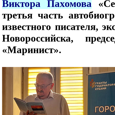
Виктора Пахомова
«Сес
третья часть автобиог
известного писателя, э
Новороссийска, предс
«Маринист».