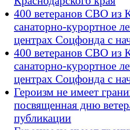
Краснодарского края
400 ветеранов СВО из 
санаторно-курортное л
центрах Соцфонда с на
400 ветеранов СВО из 
санаторно-курортное л
центрах Соцфонда с нач
Героизм не имеет грани
посвященная дню ветер
публикации