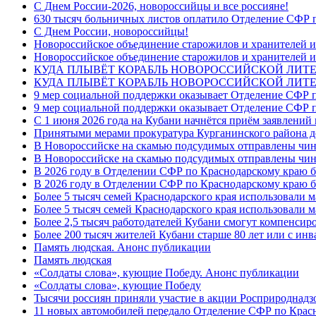
C Днем России-2026, новороссийцы и все россияне!
630 тысяч больничных листов оплатило Отделение СФР п
C Днем России, новороссийцы!
Новороссийское объединение старожилов и хранителей и
Новороссийское объединение старожилов и хранителей и
КУДА ПЛЫВЁТ КОРАБЛЬ НОВОРОССИЙСКОЙ ЛИТЕРА
КУДА ПЛЫВЁТ КОРАБЛЬ НОВОРОССИЙСКОЙ ЛИТЕ
9 мер социальной поддержки оказывает Отделение СФР п
9 мер социальной поддержки оказывает Отделение СФР п
С 1 июня 2026 года на Кубани начнётся приём заявлени
Принятыми мерами прокуратура Курганинского района до
В Новороссийске на скамью подсудимых отправлены чин
В Новороссийске на скамью подсудимых отправлены чин
В 2026 году в Отделении СФР по Краснодарскому краю 
В 2026 году в Отделении СФР по Краснодарскому краю 
Более 5 тысяч семей Краснодарского края использовали м
Более 5 тысяч семей Краснодарского края использовали м
Более 2,5 тысяч работодателей Кубани смогут компенсиро
Более 200 тысяч жителей Кубани старше 80 лет или с инв
Память людская. Анонс публикации
Память людская
«Солдаты слова», кующие Победу. Анонс публикации
«Солдаты слова», кующие Победу
Тысячи россиян приняли участие в акции Росприроднадз
11 новых автомобилей передало Отделение СФР по Крас