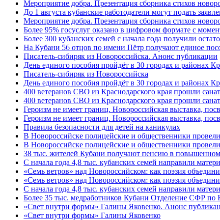
Мероприятие добра. Презентация сборника стихов ново
До 1 августа кубанские работодатели могут подать заяв
Мероприятие добра. Презентация сборника стихов новор
Более 95% госуслуг оказано в цифровом формате с моме
Более 300 кубанских семей с начала года получили остат
На Кубани 56 отцов по имени Пётр получают единое посо
Писатель-сибиряк из Новороссийска. Анонс публикации
День единого пособия пройдёт в 30 городах и районах К
Писатель-сибиряк из Новороссийска
День единого пособия пройдёт в 30 городах и районах Кр
400 ветеранов СВО из Краснодарского края прошли сана
400 ветеранов СВО из Краснодарского края прошли сана
Героизм не имеет границ. Новороссийская выставка, по
Героизм не имеет границ. Новороссийская выставка, по
Правила безопасности для детей на каникулах
В Новороссийске полицейские и общественники провели
В Новороссийске полицейские и общественники провели
38 тыс. жителей Кубани получают пенсию в повышенном р
С начала года 4,8 тыс. кубанских семей направили мате
«Семь ветров» над Новороссийском: как поэзия объедин
«Семь ветров» над Новороссийском: как поэзия объедини
С начала года 4,8 тыс. кубанских семей направили мате
Более 35 тыс. медработников Кубани Отделение СФР по
«Свет внутри формы» Галины Яковенко. Анонс публика
«Свет внутри формы» Галины Яковенко