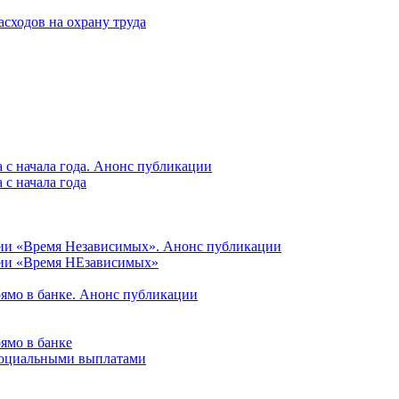
асходов на охрану труда
 с начала года. Анонс публикации
с начала года
ции «Время Независимых». Анонс публикации
ции «Время НЕзависимых»
рямо в банке. Анонс публикации
ямо в банке
 социальными выплатами