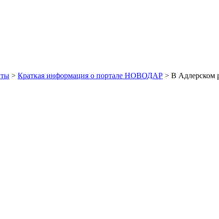
иты
>
Краткая информация о портале НОВОДАР
> В Адлерском р