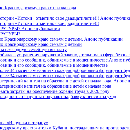
о Краснодарскому краю с начала года
стории «Истоки» отметило свое двадцатилетие!!! Анонс публик
стории «Истоки» отметило свое двадцатилетие!!!
ТУРЫ? Анонс публикации
РАТУРЫ?
о Краснодарскому краю семьям с детьми. Анонс публикации
о Краснодарскому краю семьям с детьми
й на ежегодную семейную выплату
билась устранения нарушений законодательства в сфере безопас
овник и его сообщник, обвиняемые в мошенничестве.Анонс пу
овник и его сообщник, обвиняемые в мошенничестве
более 34 тысяч самозанятых граждан добровольно формируют б
более 34 тысяч самозанятых граждан добровольно формируют б
атеринский капитал на образование детей с начала года. Анонс
атеринский капитал на образование детей с начала года
вать затраты на обеспечение охраны труда в 2026 году
алидностью I группы получают надбавку к пенсии за уход
ора «Игрушка ветерану»
нодарскому краю жителям Кубани, пострадавшим на производст