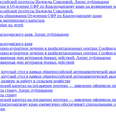
российской поэтессы Надежды Соколовой. Анонс публикации
ление в Отделение СФР по Краснодарскому краю на возмещение р
оссийской поэтессы Надежды Соколовой.
нта образования Отделения СФР по Краснодарскому краю
ок материнского капитала
бие на детей
раснодарского края. Анонс публикации
аснодарского края
торно-курортное лечение в реабилитационных центрах Соцфонда
торно-курортное лечение в реабилитационных центрах Соцфонда 
священная дню ветеранов боевых действий. Анонс публикации
священная дню ветеранов боевых действий
 круглый стол в рамках общероссийской антинаркотической ак
 круглый стол в рамках общероссийской антинаркотической ак
азмере за работу в сельском хозяйстве
ринский капитал на погашение ипотеки — заявление оформили п
ила страну. Анонс публикации
ла страну
ринский капитал на погашение ипотеки — заявление оформили пр
 Краснодарскому краю ежемесячно обеспечивает специальными
ции