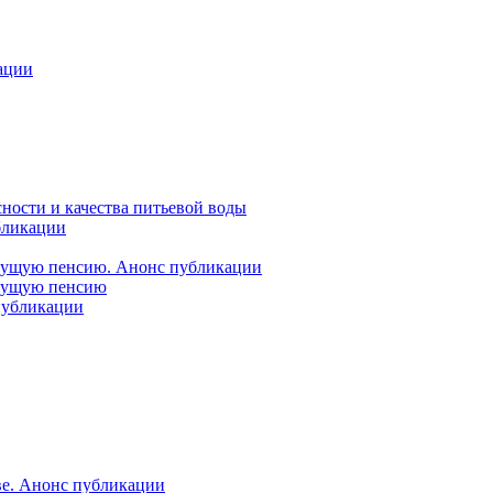
ации
ности и качества питьевой воды
бликации
удущую пенсию. Анонс публикации
удущую пенсию
 публикации
ве. Анонс публикации