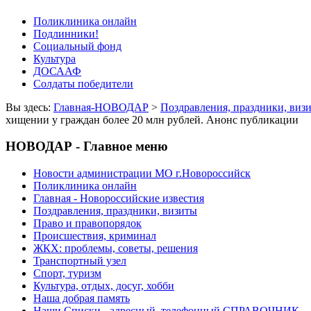
Поликлиника онлайн
Подлинники!
Социальный фонд
Культура
ДОСААФ
Солдаты победители
Вы здесь:
Главная-НОВОДАР
>
Поздравления, праздники, виз
хищении у граждан более 20 млн рублей. Анонс публикации
НОВОДАР - Главное меню
Новости администрации МО г.Новороссийск
Поликлиника онлайн
Главная - Новороссийские известия
Поздравления, праздники, визиты
Право и правопорядок
Происшествия, криминал
ЖКХ: проблемы, советы, решения
Транспортный узел
Спорт, туризм
Культура, отдых, досуг, хобби
Наша добрая память
Наши Списки - адресный, телефонный СПРАВОЧНИК