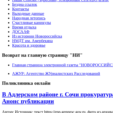
Бездна ссылок
Контакты
Выходные данные
Народная летопись
Счастливые каникулы
Время отдыха
ДОСААФ
Из историии Новороссийска
НМДТ им. Амербекяна
Красота и здоровье
Возврат на главную страницу "НИ"
Главная страница электронной газеты "НОВОРОССИ
АЖУР: Агентство ЖУрналистских Расследований
Поликлиника онлайн
В Адлерском районе г. Сочи прокуратура
Анонс публикации
Автор: Источник: текст https://epp.genproc.gov.ru, фото из архи