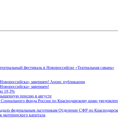
 театральный фестиваль в Новороссийске «Театральная гавань»
 Новороссийска» завершен! Анонс публикации
Новороссийска» завершен!
до 19,3%
овышенную пенсию в августе
 Социального фонда России по Краснодарскому краю уведомлени
 выдало федеральным льготникам Отделение СФР по Краснодарско
ок материнского капитала