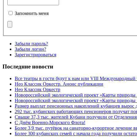
Запомнить меня
Забыли пароль?
Забыли логин?
Зарегистрироваться
Последние новости
Все театры в гости будут к нам или VIII Международный
Нео Классик Оркестр. Анонс публикации
Нео Классик Оркестр
Новороссийский экологический проект «Карты природы
Новороссийский экологический проект «Карты природы 
Размер выплат пенсионных накоплений кубанцев вырос 
292 тыс. кубанских работающих пенсионеров получат п
Свыше 37,3 тыс. жителей Кубани получили от Отделения
C Днём Военно-Морского Флота!
Более 3,9 тыс. путёвок на санаторно-курортное лечение
Более 300 кубанских семей с начала года получили остат