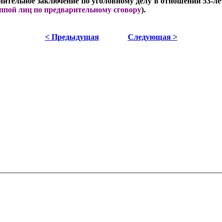
ительное заключение по уголовному делу в отношении 53-лет
уппой лиц по предварительному сговору
).
< Предыдущая
Следующая >