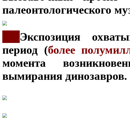
палеонтологического му
***
Экспозиция охват
период (
более полумил
момента возникнов
вымирания динозавров.