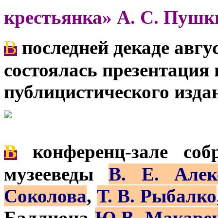
крестьянка» А. С. Пушк
В
последней декаде авг
состоялась презентация 
публицистического изда
В
конференц-зале соб
музееведы
В. Е. Алек
Соколова
,
Т. В. Рыбалко
Баллиона
Ю.В. Макаре