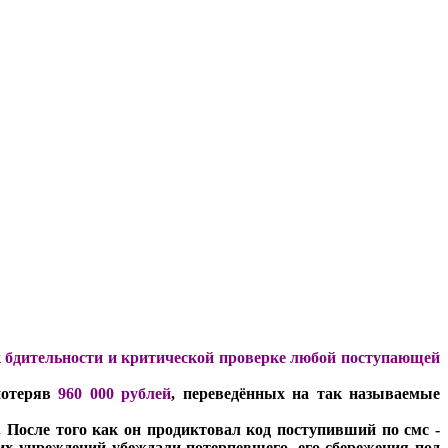
 бдительности и критической проверке любой поступающей
потеряв
960 000 рублей
, переведённых на так называемые
. После того как он продиктовал код поступивший по смс -
их учреждений убеждали потерпевшего, его сбережения под