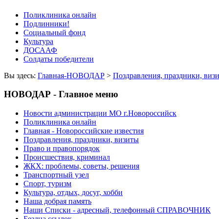
Поликлиника онлайн
Подлинники!
Социальный фонд
Культура
ДОСААФ
Солдаты победители
Вы здесь:
Главная-НОВОДАР
>
Поздравления, праздники, виз
НОВОДАР - Главное меню
Новости администрации МО г.Новороссийск
Поликлиника онлайн
Главная - Новороссийские известия
Поздравления, праздники, визиты
Право и правопорядок
Происшествия, криминал
ЖКХ: проблемы, советы, решения
Транспортный узел
Спорт, туризм
Культура, отдых, досуг, хобби
Наша добрая память
Наши Списки - адресный, телефонный СПРАВОЧНИК
Бездна ссылок