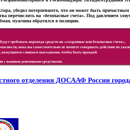
ктора, убедил потерпевшего, что он может быть причастным
тва перечислить на «безопасные счета». Под давлением зл
обман, мужчина обратился в полицию.
будут требовать перевода средств на «сохранные или безопасные счета»,
зопасности, пока вы самостоятельно не начнете совершать действия по указ
, кажущимся слишком выгодными, чтобы быть правдой.
вия с вашими денежными средствами.
стного отделения ДОСААФ России города