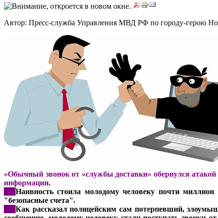
Автор: Пресс-служба Управления МВД РФ по городу-герою Н
«Обычный звонок от «службы доставки» обернулся атакой
информации.
***
Наивность стоила молодому человеку почти миллион 
"безопасные счета".
***
Как рассказал полицейским сам потерпевший, злоумыш
сообщению, молодому человеку стали поступать звонки от