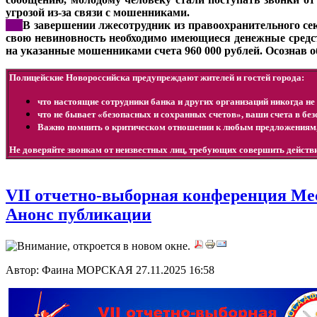
угрозой из-за связи с мошенниками.
***
В завершении лжесотрудник из правоохранительного се
свою невиновность необходимо имеющиеся денежные средс
на указанные мошенниками счета 960 000 рублей. Осознав 
Полицейские Новороссийска предупреждают жителей и гостей города:
что настоящие сотрудники банка и других организаций никогда не 
что не бывает «безопасных и сохранных счетов», ваши счета в бе
Важно помнить о критическом отношении к любым предложениям
Не доверяйте звонкам от неизвестных лиц, требующих совершить дейст
VII отчетно-выборная конференция Ме
Анонс публикации
Автор: Фаина МОРСКАЯ
27.11.2025 16:58