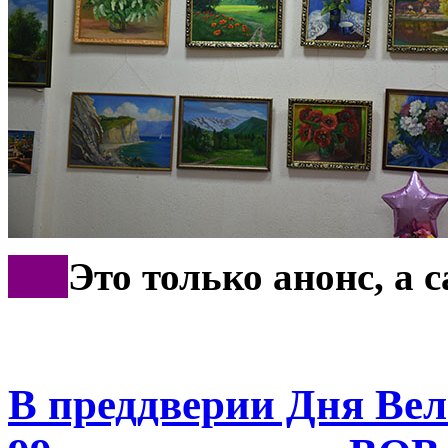
***
Это только анонс, а
В преддверии Дня Вел