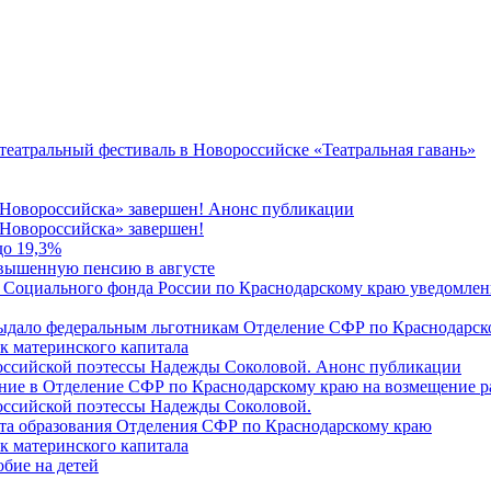
 театральный фестиваль в Новороссийске «Театральная гавань»
 Новороссийска» завершен! Анонс публикации
Новороссийска» завершен!
до 19,3%
овышенную пенсию в августе
 Социального фонда России по Краснодарскому краю уведомлени
 выдало федеральным льготникам Отделение СФР по Краснодарско
ок материнского капитала
российской поэтессы Надежды Соколовой. Анонс публикации
ление в Отделение СФР по Краснодарскому краю на возмещение р
оссийской поэтессы Надежды Соколовой.
нта образования Отделения СФР по Краснодарскому краю
ок материнского капитала
бие на детей