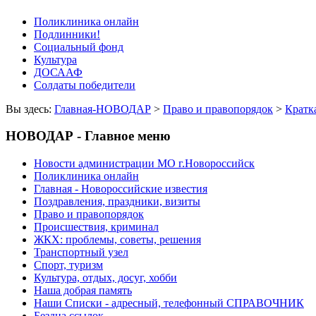
Поликлиника онлайн
Подлинники!
Социальный фонд
Культура
ДОСААФ
Солдаты победители
Вы здесь:
Главная-НОВОДАР
>
Право и правопорядок
>
Кратк
НОВОДАР - Главное меню
Новости администрации МО г.Новороссийск
Поликлиника онлайн
Главная - Новороссийские известия
Поздравления, праздники, визиты
Право и правопорядок
Происшествия, криминал
ЖКХ: проблемы, советы, решения
Транспортный узел
Спорт, туризм
Культура, отдых, досуг, хобби
Наша добрая память
Наши Списки - адресный, телефонный СПРАВОЧНИК
Бездна ссылок