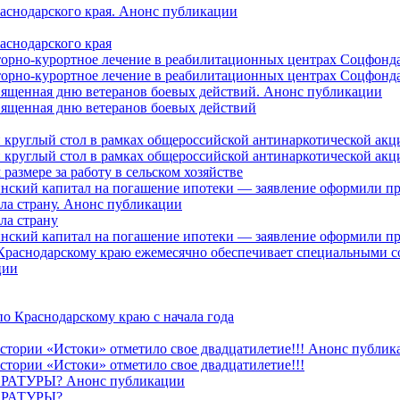
раснодарского края. Анонс публикации
аснодарского края
торно-курортное лечение в реабилитационных центрах Соцфонда
торно-курортное лечение в реабилитационных центрах Соцфонда 
священная дню ветеранов боевых действий. Анонс публикации
священная дню ветеранов боевых действий
 круглый стол в рамках общероссийской антинаркотической ак
 круглый стол в рамках общероссийской антинаркотической ак
азмере за работу в сельском хозяйстве
ринский капитал на погашение ипотеки — заявление оформили п
ила страну. Анонс публикации
ла страну
ринский капитал на погашение ипотеки — заявление оформили пр
 Краснодарскому краю ежемесячно обеспечивает специальными
ции
о Краснодарскому краю с начала года
стории «Истоки» отметило свое двадцатилетие!!! Анонс публик
стории «Истоки» отметило свое двадцатилетие!!!
ТУРЫ? Анонс публикации
РАТУРЫ?