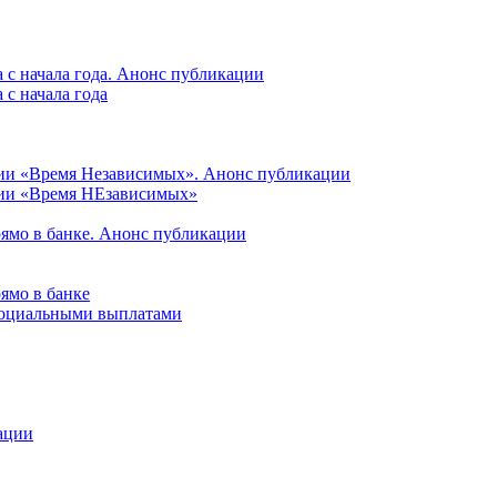
 с начала года. Анонс публикации
с начала года
ции «Время Независимых». Анонс публикации
ции «Время НЕзависимых»
рямо в банке. Анонс публикации
ямо в банке
 социальными выплатами
ации