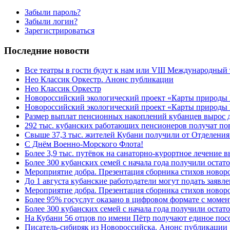
Забыли пароль?
Забыли логин?
Зарегистрироваться
Последние новости
Все театры в гости будут к нам или VIII Международный
Нео Классик Оркестр. Анонс публикации
Нео Классик Оркестр
Новороссийский экологический проект «Карты природы
Новороссийский экологический проект «Карты природы 
Размер выплат пенсионных накоплений кубанцев вырос 
292 тыс. кубанских работающих пенсионеров получат п
Свыше 37,3 тыс. жителей Кубани получили от Отделения
C Днём Военно-Морского Флота!
Более 3,9 тыс. путёвок на санаторно-курортное лечение
Более 300 кубанских семей с начала года получили остат
Мероприятие добра. Презентация сборника стихов ново
До 1 августа кубанские работодатели могут подать заяв
Мероприятие добра. Презентация сборника стихов новор
Более 95% госуслуг оказано в цифровом формате с моме
Более 300 кубанских семей с начала года получили остат
На Кубани 56 отцов по имени Пётр получают единое посо
Писатель-сибиряк из Новороссийска. Анонс публикации