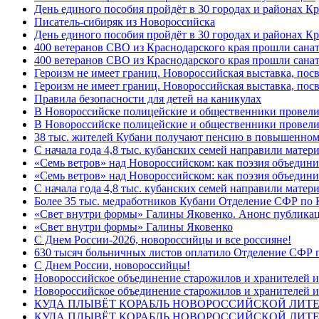
День единого пособия пройдёт в 30 городах и районах К
Писатель-сибиряк из Новороссийска
День единого пособия пройдёт в 30 городах и районах Кр
400 ветеранов СВО из Краснодарского края прошли сана
400 ветеранов СВО из Краснодарского края прошли сана
Героизм не имеет границ. Новороссийская выставка, по
Героизм не имеет границ. Новороссийская выставка, по
Правила безопасности для детей на каникулах
В Новороссийске полицейские и общественники провели
В Новороссийске полицейские и общественники провели
38 тыс. жителей Кубани получают пенсию в повышенном р
С начала года 4,8 тыс. кубанских семей направили мате
«Семь ветров» над Новороссийском: как поэзия объедин
«Семь ветров» над Новороссийском: как поэзия объедини
С начала года 4,8 тыс. кубанских семей направили мате
Более 35 тыс. медработников Кубани Отделение СФР по
«Свет внутри формы» Галины Яковенко. Анонс публика
«Свет внутри формы» Галины Яковенко
C Днем России-2026, новороссийцы и все россияне!
630 тысяч больничных листов оплатило Отделение СФР п
C Днем России, новороссийцы!
Новороссийское объединение старожилов и хранителей и
Новороссийское объединение старожилов и хранителей и
КУДА ПЛЫВЁТ КОРАБЛЬ НОВОРОССИЙСКОЙ ЛИТЕРА
КУДА ПЛЫВЁТ КОРАБЛЬ НОВОРОССИЙСКОЙ ЛИТЕ