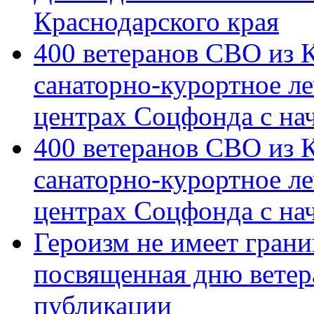
Краснодарского края
400 ветеранов СВО из 
санаторно-курортное л
центрах Соцфонда с на
400 ветеранов СВО из 
санаторно-курортное л
центрах Соцфонда с нач
Героизм не имеет грани
посвященная дню ветер
публикации