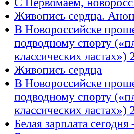
C Первомаем, новорос
Живопись сердца. Анон
В Новороссийске проше
подводному спорту («пл
классических ластах») 
Живопись сердца
В Новороссийске проше
подводному спорту («пл
классических ластах») 
Белая зарплата сегодня