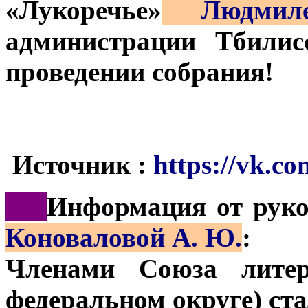
«Лукоречье»
Людмиле
администрации Тбилис
проведении собрания!
Источник :
https://vk.co
***
Информация от рук
Коноваловой А. Ю.
:
Членами Союза лите
федеральном округе) ста