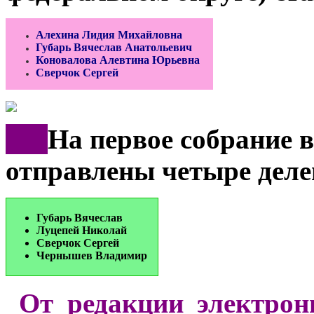
Алехина Лидия Михайловна
Губарь Вячеслав Анатольевич
Коновалова Алевтина Юрьевна
Сверчок Сергей
***
На первое собрание 
отправлены четыре деле
Губарь Вячеслав
Луцепей Николай
Сверчок Сергей
Чернышев Владими
р
От редакции электрон