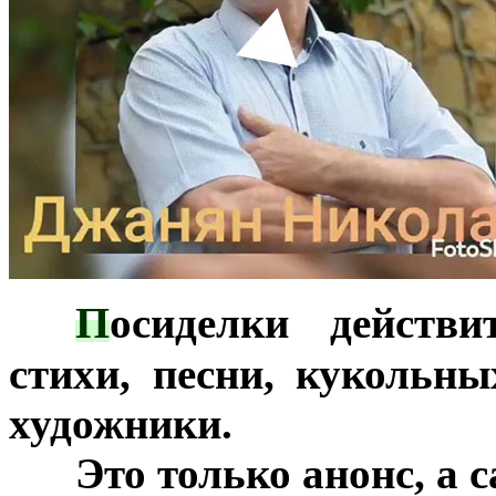
П
***
осиделки действ
стихи, песни, кукольн
художники.
***
Это только анонс, а 