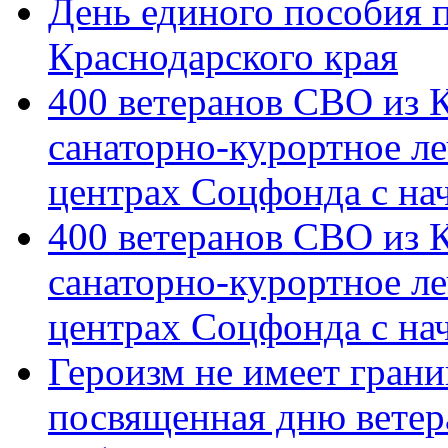
День единого пособия п
Краснодарского края
400 ветеранов СВО из 
санаторно-курортное л
центрах Соцфонда с на
400 ветеранов СВО из 
санаторно-курортное л
центрах Соцфонда с нач
Героизм не имеет грани
посвященная дню ветер