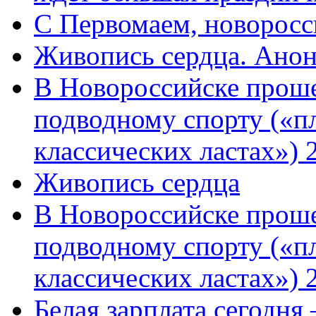
C Первомаем, новорос
Живопись сердца. Анон
В Новороссийске проше
подводному спорту («пл
классических ластах») 
Живопись сердца
В Новороссийске проше
подводному спорту («пл
классических ластах») 
Белая зарплата сегодня