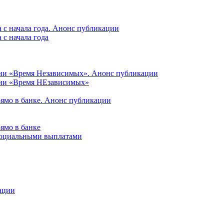
 с начала года. Анонс публикации
с начала года
ции «Время Независимых». Анонс публикации
ции «Время НЕзависимых»
рямо в банке. Анонс публикации
ямо в банке
 социальными выплатами
ации