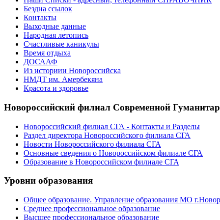
Бездна ссылок
Контакты
Выходные данные
Народная летопись
Счастливые каникулы
Время отдыха
ДОСААФ
Из историии Новороссийска
НМДТ им. Амербекяна
Красота и здоровье
Новороссийский филиал Современной Гуманита
Новороссийский филиал СГА - Контакты и Разделы
Раздел директора Новороссийского филиала СГА
Новости Новороссийского филиала СГА
Основные сведения о Новороссийском филиале СГА
Образование в Новороссийском филиале СГА
Уровни образования
Общее образование. Управление образования МО г.Ново
Среднее профессиональное образование
Высшее профессиональное образование