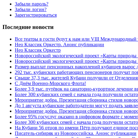
Забыли пароль?
Забыли логин?
Зарегистрироваться
Последние новости
Все театры в гости будут к нам или VIII Международный
Нео Классик Оркестр. Анонс публикации
Нео Классик Оркестр
Новороссийский экологический проект «Карты природы
Новороссийский экологический проект «Карты природы 
Размер выплат пенсионных накоплений кубанцев вырос 
292 тыс. кубанских работающих пенсионеров получат п
Свыше 37,3 тыс. жителей Кубани получили от Отделения
C Днём Военно-Морского Флота!
Более 3,9 тыс. путёвок на санаторно-курортное лечение
Более 300 кубанских семей с начала года получили остат
Мероприятие добра. Презентация сборника стихов ново
До 1 августа кубанские работодатели могут подать заяв
Мероприятие добра. Презентация сборника стихов новор
Более 95% госуслуг оказано в цифровом формате с моме
Более 300 кубанских семей с начала года получили остат
На Кубани 56 отцов по имени Пётр получают единое посо
Писатель-сибиряк из Новороссийска. Анонс публикации