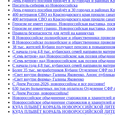
День единого пособия пройдёт в 30 городах и районах К
Писатель-сибиряк из Новороссийска
День единого пособия пройдёт в 30 городах и районах Кр
400 ветеранов СВО из Краснодарского края прошли сана
400 ветеранов СВО из Краснодарского края прошли сана
Героизм не имеет границ. Новороссийская выставка, по
Героизм не имеет границ. Новороссийская выставка, по
Правила безопасности для детей на каникулах
В Новороссийске полицейские и общественники провели
В Новороссийске полицейские и общественники провели
38 тыс. жителей Кубани получают пенсию в повышенном р
С начала года 4,8 тыс. кубанских семей направили мате
«Семь ветров» над Новороссийском: как поэзия объедин
«Семь ветров» над Новороссийском: как поэзия объедини
С начала года 4,8 тыс. кубанских семей направили мате
Более 35 тыс. медработников Кубани Отделение СФР по
«Свет внутри формы» Галины Яковенко. Анонс публика
«Свет внутри формы» Галины Яковенко
C Днем России-2026, новороссийцы и все россияне!
630 тысяч больничных листов оплатило Отделение СФР п
C Днем России, новороссийцы!
Новороссийское объединение старожилов и хранителей и
Новороссийское объединение старожилов и хранителей и
КУДА ПЛЫВЁТ КОРАБЛЬ НОВОРОССИЙСКОЙ ЛИТЕРА
КУДА ПЛЫВЁТ КОРАБЛЬ НОВОРОССИЙСКОЙ ЛИТЕ