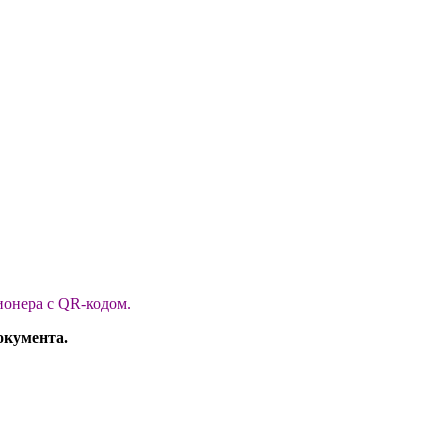
ионера с QR-кодом.
документа.