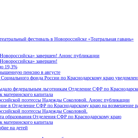
 театральный фестиваль в Новороссийске «Театральная гавань»
 Новороссийска» завершен! Анонс публикации
Новороссийска» завершен!
до 19,3%
овышенную пенсию в августе
 Социального фонда России по Краснодарскому краю уведомлени
 выдало федеральным льготникам Отделение СФР по Краснодарско
ок материнского капитала
российской поэтессы Надежды Соколовой. Анонс публикации
ление в Отделение СФР по Краснодарскому краю на возмещение р
оссийской поэтессы Надежды Соколовой.
нта образования Отделения СФР по Краснодарскому краю
ок материнского капитала
бие на детей