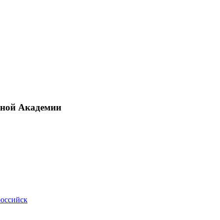
рной Академии
российск