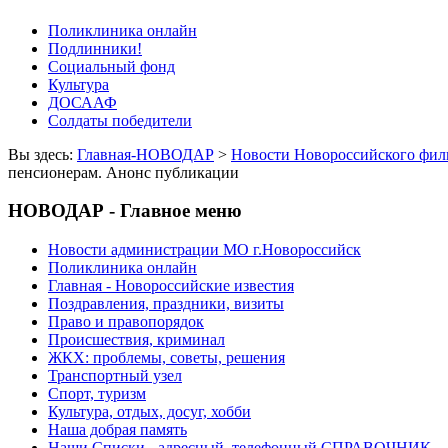
Поликлиника онлайн
Подлинники!
Социальный фонд
Культура
ДОСААФ
Солдаты победители
Вы здесь:
Главная-НОВОДАР
>
Новости Новороссийского фил
пенсионерам. Анонс публикации
НОВОДАР - Главное меню
Новости администрации МО г.Новороссийск
Поликлиника онлайн
Главная - Новороссийские известия
Поздравления, праздники, визиты
Право и правопорядок
Происшествия, криминал
ЖКХ: проблемы, советы, решения
Транспортный узел
Спорт, туризм
Культура, отдых, досуг, хобби
Наша добрая память
Наши Списки - адресный, телефонный СПРАВОЧНИК