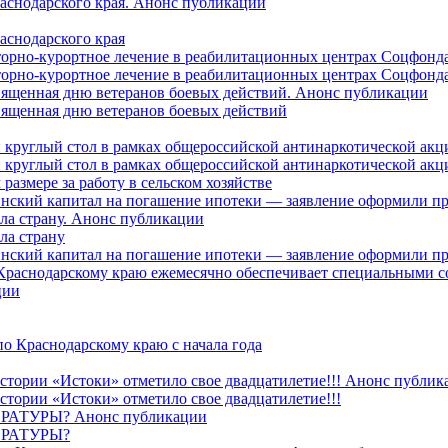
раснодарского края. Анонс публикации
аснодарского края
торно-курортное лечение в реабилитационных центрах Соцфонда
торно-курортное лечение в реабилитационных центрах Соцфонда 
священная дню ветеранов боевых действий. Анонс публикации
священная дню ветеранов боевых действий
 круглый стол в рамках общероссийской антинаркотической ак
 круглый стол в рамках общероссийской антинаркотической ак
азмере за работу в сельском хозяйстве
ринский капитал на погашение ипотеки — заявление оформили п
ила страну. Анонс публикации
ла страну
ринский капитал на погашение ипотеки — заявление оформили пр
 Краснодарскому краю ежемесячно обеспечивает специальными
ции
о Краснодарскому краю с начала года
стории «Истоки» отметило свое двадцатилетие!!! Анонс публик
стории «Истоки» отметило свое двадцатилетие!!!
ТУРЫ? Анонс публикации
РАТУРЫ?