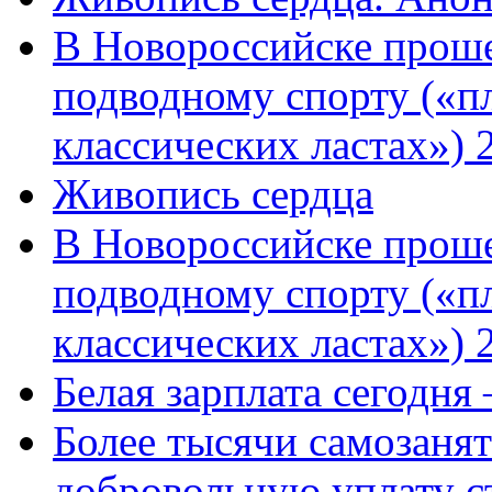
В Новороссийске проше
подводному спорту («пл
классических ластах») 
Живопись сердца
В Новороссийске проше
подводному спорту («пл
классических ластах») 
Белая зарплата сегодня
Более тысячи самозаня
добровольную уплату с