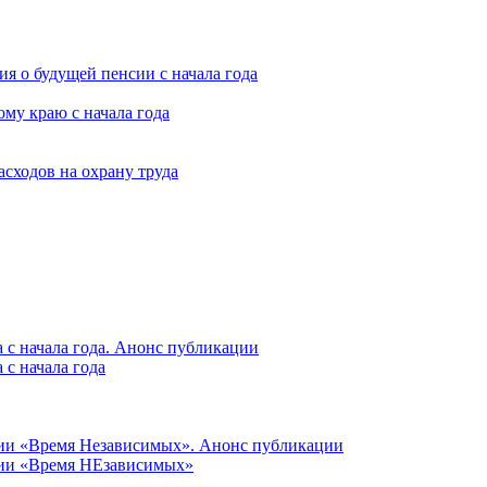
я о будущей пенсии с начала года
му краю с начала года
асходов на охрану труда
 с начала года. Анонс публикации
с начала года
ции «Время Независимых». Анонс публикации
ции «Время НЕзависимых»