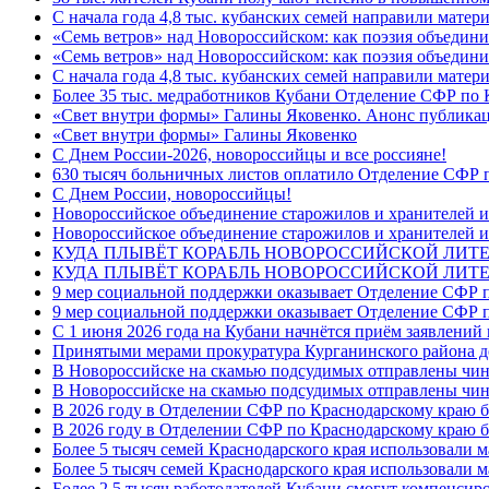
С начала года 4,8 тыс. кубанских семей направили мате
«Семь ветров» над Новороссийском: как поэзия объедин
«Семь ветров» над Новороссийском: как поэзия объедини
С начала года 4,8 тыс. кубанских семей направили мате
Более 35 тыс. медработников Кубани Отделение СФР по
«Свет внутри формы» Галины Яковенко. Анонс публика
«Свет внутри формы» Галины Яковенко
C Днем России-2026, новороссийцы и все россияне!
630 тысяч больничных листов оплатило Отделение СФР п
C Днем России, новороссийцы!
Новороссийское объединение старожилов и хранителей и
Новороссийское объединение старожилов и хранителей и
КУДА ПЛЫВЁТ КОРАБЛЬ НОВОРОССИЙСКОЙ ЛИТЕРА
КУДА ПЛЫВЁТ КОРАБЛЬ НОВОРОССИЙСКОЙ ЛИТЕ
9 мер социальной поддержки оказывает Отделение СФР п
9 мер социальной поддержки оказывает Отделение СФР п
С 1 июня 2026 года на Кубани начнётся приём заявлени
Принятыми мерами прокуратура Курганинского района до
В Новороссийске на скамью подсудимых отправлены чин
В Новороссийске на скамью подсудимых отправлены чин
В 2026 году в Отделении СФР по Краснодарскому краю 
В 2026 году в Отделении СФР по Краснодарскому краю 
Более 5 тысяч семей Краснодарского края использовали м
Более 5 тысяч семей Краснодарского края использовали м
Более 2,5 тысяч работодателей Кубани смогут компенсиро