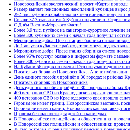
Новороссийский экологический проект «Карты природы 
Размер выплат пенсионных накоплений кубанцев вырос 
292 тыс. кубанских работающих пенсионеров получат п
Свыше 37,3 тыс. жителей Кубани получили от Отделения
C Днём Военно-Морского Флота!
Более 3,9 тыс. путёвок на санаторно-курортное лечение
Более 300 кубанских семей с начала года получили остат
Мероприятие добра. Презентация сборника стихов ново
До 1 августа кубанские работодатели могут подать заяв
Мероприятие добра. Презентация сборника стихов новор
Более 95% госуслуг оказано в цифровом формате с моме
Более 300 кубанских семей с начала года получили остат
На Кубани 56 отцов по имени Пётр получают единое посо
Писатель-сибиряк из Новороссийска. Анонс публикации
День единого пособия пройдёт в 30 городах и районах К
Писатель-сибиряк из Новороссийска
День единого пособия пройдёт в 30 городах и районах Кр
400 ветеранов СВО из Краснодарского края прошли сана
400 ветеранов СВО из Краснодарского края прошли сана
Героизм не имеет границ. Новороссийская выставка, по
Героизм не имеет границ. Новороссийская выставка, по
Правила безопасности для детей на каникулах
В Новороссийске полицейские и общественники провели
В Новороссийске полицейские и общественники провели
38 тыс. жителей Кубани получают пенсию в повышенном р