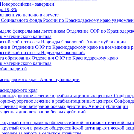
Новороссийска» завершен!
до 19,3%
овышенную пенсию в августе
 Социального фонда России по Краснодарскому краю уведомлени
 выдало федеральным льготникам Отделение СФР по Краснодарско
ок материнского капитала
российской поэтессы Надежды Соколовой. Анонс публикации
ление в Отделение СФР по Краснодарскому краю на возмещение р
оссийской поэтессы Надежды Соколовой.
нта образования Отделения СФР по Краснодарскому краю
ок материнского капитала
бие на детей
раснодарского края. Анонс публикации
аснодарского края
торно-курортное лечение в реабилитационных центрах Соцфонда
торно-курортное лечение в реабилитационных центрах Соцфонда 
священная дню ветеранов боевых действий. Анонс публикации
священная дню ветеранов боевых действий
 круглый стол в рамках общероссийской антинаркотической ак
 круглый стол в рамках общероссийской антинаркотической ак
азмере за работу в сельском хозяйстве