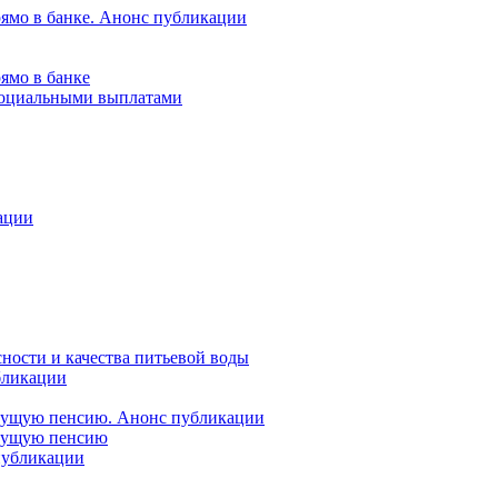
рямо в банке. Анонс публикации
ямо в банке
 социальными выплатами
ации
ности и качества питьевой воды
бликации
удущую пенсию. Анонс публикации
удущую пенсию
 публикации