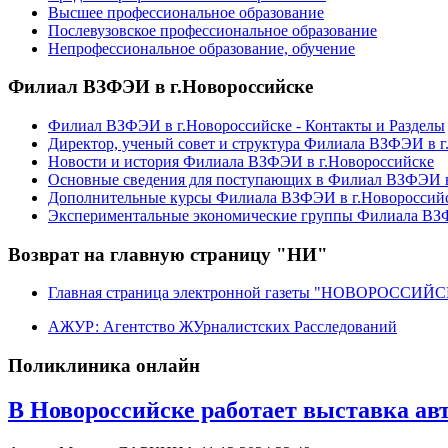
Высшее профессиональное образование
Послевузовское профессиональное образование
Непрофессиональное образование, обучение
Филиал ВЗФЭИ в г.Новороссийске
Филиал ВЗФЭИ в г.Новороссийске - Контакты и Разделы
Директор, ученый совет и структура Филиала ВЗФЭИ в г
Новости и история Филиала ВЗФЭИ в г.Новороссийске
Основные сведения для поступающих в Филиал ВЗФЭИ в
Дополнительные курсы Филиала ВЗФЭИ в г.Новороссий
Экспериментальные экономические группы Филиала ВЗФ
Возврат на главную страницу "НИ"
Главная страница электронной газеты "НОВОРОССИ
АЖУР: Агентство ЖУрналистских Расследований
Поликлиника онлайн
В Новороссийске работает выставка ав