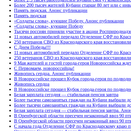
Более 200 тысяч жителей Кубани старше 80 лет или с инв
Память людская. Анонс публикации
Память людская
«Солдаты слова», кующие Победу. Анонс публикации
«Солдаты слова», кующие Победу
Тысячи россиян приняли участие в акции Росприроднадз
11 новых автомобилей передало Отделение СФР по Крас
250 ветеранов СВО из Краснодарского края восстановили
С Днем Победы!!!
11 новых автомобилей передало Отделение СФР по Крас
250 ветеранов СВО из Краснодарского края восстановили
9 Мая жителей и гостей города-героя Новороссийска жде
C Первомаем, новороссийцы!
Живопись сердца. Анонс публикации
В Новороссийске прошел Кубок города-героя по подводно
Живопись сердца
В Новороссийске прошел Кубок города-героя по подводном
Белая зарплата сегодня — стабильная пенсия завтра
Более тысячи самозанятых граждан на Кубани выбрали д
Более тысячи самозанятых граждан на Кубани выбрали д
Белая зарплата сегодня — стабильная пенсия завтра. Ан
В Оренбургской области пресечен незаконный ввоз 90 пт
В Оренбургской области пресечен незаконный ввоз 90 пт
С начала года Отделение СФР по Краснодарскому краю п