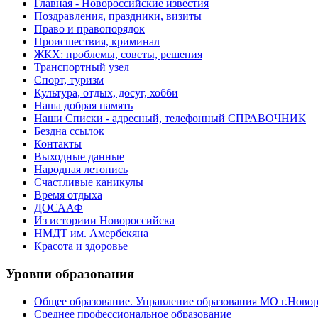
Главная - Новороссийские известия
Поздравления, праздники, визиты
Право и правопорядок
Происшествия, криминал
ЖКХ: проблемы, советы, решения
Транспортный узел
Спорт, туризм
Культура, отдых, досуг, хобби
Наша добрая память
Наши Списки - адресный, телефонный СПРАВОЧНИК
Бездна ссылок
Контакты
Выходные данные
Народная летопись
Счастливые каникулы
Время отдыха
ДОСААФ
Из историии Новороссийска
НМДТ им. Амербекяна
Красота и здоровье
Уровни образования
Общее образование. Управление образования МО г.Ново
Среднее профессиональное образование