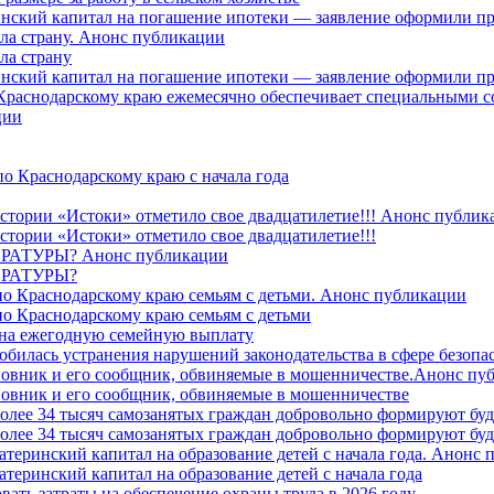
ринский капитал на погашение ипотеки — заявление оформили п
ила страну. Анонс публикации
ла страну
ринский капитал на погашение ипотеки — заявление оформили пр
 Краснодарскому краю ежемесячно обеспечивает специальными
ции
о Краснодарскому краю с начала года
стории «Истоки» отметило свое двадцатилетие!!! Анонс публик
стории «Истоки» отметило свое двадцатилетие!!!
ТУРЫ? Анонс публикации
РАТУРЫ?
о Краснодарскому краю семьям с детьми. Анонс публикации
о Краснодарскому краю семьям с детьми
й на ежегодную семейную выплату
билась устранения нарушений законодательства в сфере безопас
овник и его сообщник, обвиняемые в мошенничестве.Анонс пу
овник и его сообщник, обвиняемые в мошенничестве
более 34 тысяч самозанятых граждан добровольно формируют б
более 34 тысяч самозанятых граждан добровольно формируют б
атеринский капитал на образование детей с начала года. Анонс
атеринский капитал на образование детей с начала года
вать затраты на обеспечение охраны труда в 2026 году