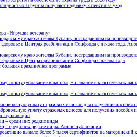
алидностью I группы получают надбавку к пенсии за уход
ора «Игрушка ветерану»
нодарскому краю жителям Кубани, пострадавшим на производст
 здоровье в Центрах реабилитации Соцфонда с начала года. Ан
нодарскому краю жителям Кубани, пострадавшим на производст
 здоровье в Центрах реабилитации Соцфонда с начала года
т большая праздничная программа
му спорту («плавание в ластах», «плавание в классических ласт
у спорту («плавание в ластах», «плавание в классических ласта
обровольную уплату страховых взносов для получения пособия 
обровольную уплату страховых взносов для получения пособия 
онс публикации
иц – среди них редкие виды
иц – среди них редкие виды. Анонс публикации
роактивно выдало более 5 тысяч сертификатов на материнский 