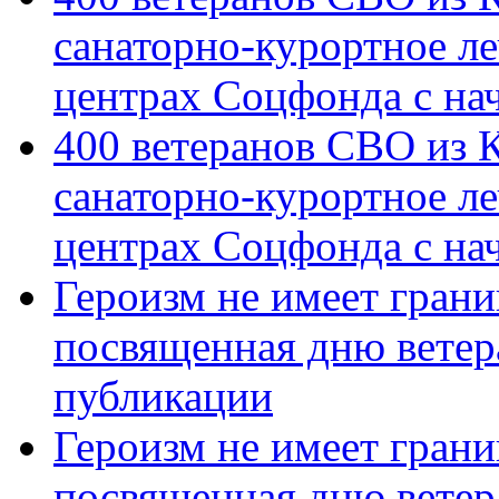
санаторно-курортное л
центрах Соцфонда с на
400 ветеранов СВО из 
санаторно-курортное л
центрах Соцфонда с нач
Героизм не имеет грани
посвященная дню ветер
публикации
Героизм не имеет грани
посвященная дню ветер