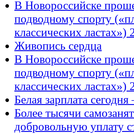
В Новороссийске проше
подводному спорту («пл
классических ластах») 
Живопись сердца
В Новороссийске проше
подводному спорту («пл
классических ластах») 
Белая зарплата сегодня
Более тысячи самозаня
добровольную уплату с