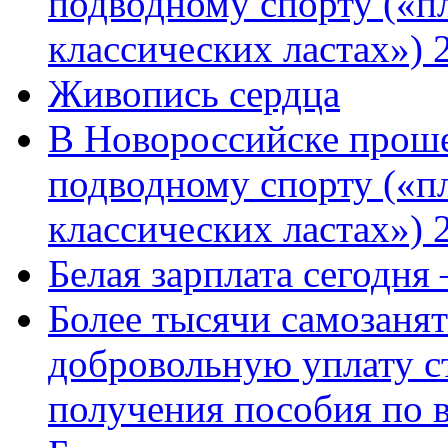
подводному спорту («пл
классических ластах») 
Живопись сердца
В Новороссийске проше
подводному спорту («пл
классических ластах») 
Белая зарплата сегодня
Более тысячи самозаня
добровольную уплату с
получения пособия по 