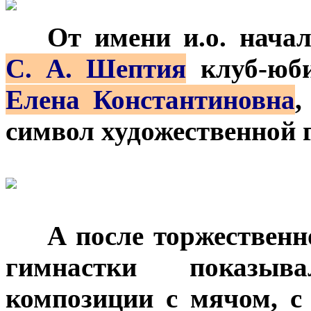
***
От имени и.о. нача
С. А. Шептия
клуб-юб
Елена Константиновна
,
символ художественной 
***
А после торжествен
гимнастки показыв
композиции с мячом, с 