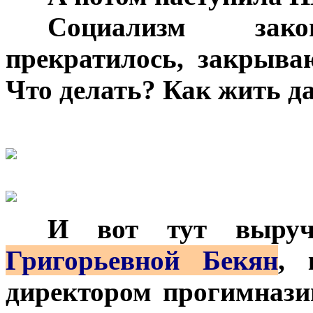
***
Социализм закон
прекратилось, закрыв
Что делать? Как жить д
***
И вот тут выру
Григорьевной Бекян
, 
директором прогимназ