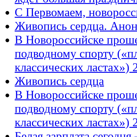
C Первомаем, новорос
Живопись сердца. Анон
В Новороссийске проше
подводному спорту («пл
классических ластах») 
Живопись сердца
В Новороссийске проше
подводному спорту («пл
классических ластах») 
Белая зарплата сегодня