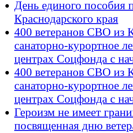
День единого пособия п
Краснодарского края
400 ветеранов СВО из 
санаторно-курортное л
центрах Соцфонда с на
400 ветеранов СВО из 
санаторно-курортное л
центрах Соцфонда с нач
Героизм не имеет грани
посвященная дню ветер