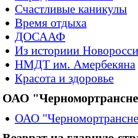
Счастливые каникулы
Время отдыха
ДОСААФ
Из историии Новоросси
НМДТ им. Амербекяна
Красота и здоровье
ОАО "Черномортрансн
ОАО "Черномортрансне
Возврат на главную ст