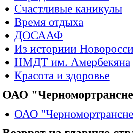
Счастливые каникулы
Время отдыха
ДОСААФ
Из историии Новоросси
НМДТ им. Амербекяна
Красота и здоровье
ОАО "Черномортрансн
ОАО "Черномортрансне
Возврат на главную ст