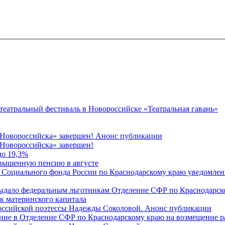
 театральный фестиваль в Новороссийске «Театральная гавань»
 Новороссийска» завершен! Анонс публикации
Новороссийска» завершен!
до 19,3%
овышенную пенсию в августе
 Социального фонда России по Краснодарскому краю уведомлени
 выдало федеральным льготникам Отделение СФР по Краснодарско
ок материнского капитала
российской поэтессы Надежды Соколовой. Анонс публикации
ление в Отделение СФР по Краснодарскому краю на возмещение р