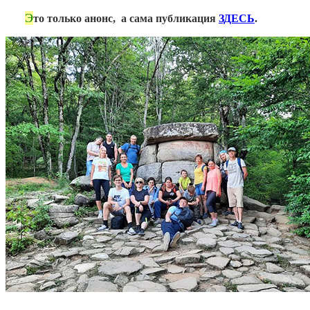
Э
***
то только анонс, а сама публикация
ЗДЕСЬ
.