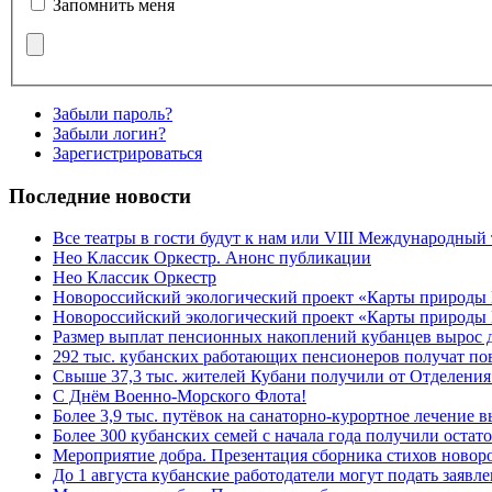
Запомнить меня
Забыли пароль?
Забыли логин?
Зарегистрироваться
Последние новости
Все театры в гости будут к нам или VIII Международный
Нео Классик Оркестр. Анонс публикации
Нео Классик Оркестр
Новороссийский экологический проект «Карты природы
Новороссийский экологический проект «Карты природы 
Размер выплат пенсионных накоплений кубанцев вырос 
292 тыс. кубанских работающих пенсионеров получат п
Свыше 37,3 тыс. жителей Кубани получили от Отделения
C Днём Военно-Морского Флота!
Более 3,9 тыс. путёвок на санаторно-курортное лечение
Более 300 кубанских семей с начала года получили остат
Мероприятие добра. Презентация сборника стихов ново
До 1 августа кубанские работодатели могут подать заяв