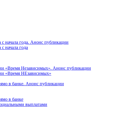
 с начала года. Анонс публикации
с начала года
ции «Время Независимых». Анонс публикации
ции «Время НЕзависимых»
рямо в банке. Анонс публикации
ямо в банке
 социальными выплатами