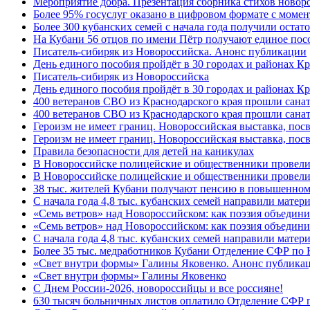
Мероприятие добра. Презентация сборника стихов новор
Более 95% госуслуг оказано в цифровом формате с моме
Более 300 кубанских семей с начала года получили остат
На Кубани 56 отцов по имени Пётр получают единое посо
Писатель-сибиряк из Новороссийска. Анонс публикации
День единого пособия пройдёт в 30 городах и районах К
Писатель-сибиряк из Новороссийска
День единого пособия пройдёт в 30 городах и районах Кр
400 ветеранов СВО из Краснодарского края прошли сана
400 ветеранов СВО из Краснодарского края прошли сана
Героизм не имеет границ. Новороссийская выставка, по
Героизм не имеет границ. Новороссийская выставка, по
Правила безопасности для детей на каникулах
В Новороссийске полицейские и общественники провели
В Новороссийске полицейские и общественники провели
38 тыс. жителей Кубани получают пенсию в повышенном р
С начала года 4,8 тыс. кубанских семей направили мате
«Семь ветров» над Новороссийском: как поэзия объедин
«Семь ветров» над Новороссийском: как поэзия объедини
С начала года 4,8 тыс. кубанских семей направили мате
Более 35 тыс. медработников Кубани Отделение СФР по
«Свет внутри формы» Галины Яковенко. Анонс публика
«Свет внутри формы» Галины Яковенко
C Днем России-2026, новороссийцы и все россияне!
630 тысяч больничных листов оплатило Отделение СФР п