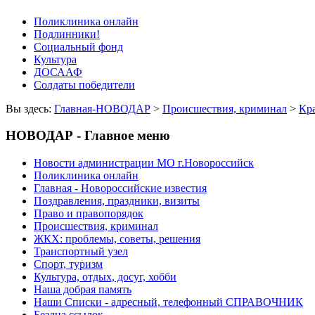
Поликлиника онлайн
Подлинники!
Социальный фонд
Культура
ДОСААФ
Солдаты победители
Вы здесь:
Главная-НОВОДАР
>
Происшествия, криминал
>
Кр
НОВОДАР - Главное меню
Новости администрации МО г.Новороссийск
Поликлиника онлайн
Главная - Новороссийские известия
Поздравления, праздники, визиты
Право и правопорядок
Происшествия, криминал
ЖКХ: проблемы, советы, решения
Транспортный узел
Спорт, туризм
Культура, отдых, досуг, хобби
Наша добрая память
Наши Списки - адресный, телефонный СПРАВОЧНИК
Бездна ссылок