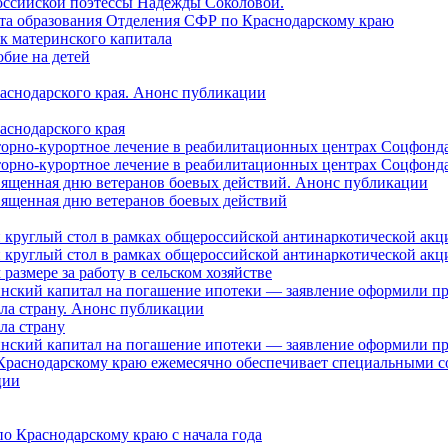
оссийской поэтессы Надежды Соколовой.
нта образования Отделения СФР по Краснодарскому краю
ок материнского капитала
бие на детей
раснодарского края. Анонс публикации
аснодарского края
торно-курортное лечение в реабилитационных центрах Соцфонда
торно-курортное лечение в реабилитационных центрах Соцфонда 
священная дню ветеранов боевых действий. Анонс публикации
священная дню ветеранов боевых действий
 круглый стол в рамках общероссийской антинаркотической ак
 круглый стол в рамках общероссийской антинаркотической ак
азмере за работу в сельском хозяйстве
ринский капитал на погашение ипотеки — заявление оформили п
ила страну. Анонс публикации
ла страну
ринский капитал на погашение ипотеки — заявление оформили пр
 Краснодарскому краю ежемесячно обеспечивает специальными
ции
о Краснодарскому краю с начала года