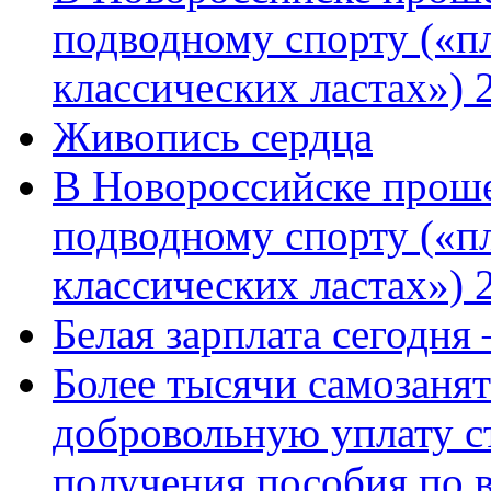
подводному спорту («пл
классических ластах») 
Живопись сердца
В Новороссийске проше
подводному спорту («пл
классических ластах») 
Белая зарплата сегодня
Более тысячи самозаня
добровольную уплату с
получения пособия по 