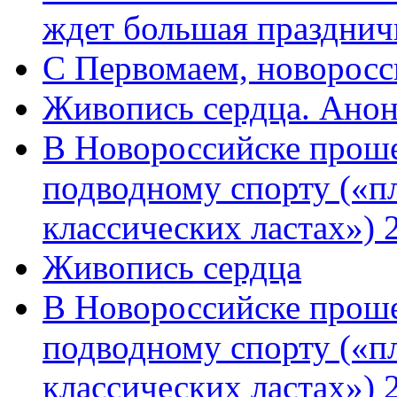
ждет большая празднич
C Первомаем, новорос
Живопись сердца. Анон
В Новороссийске проше
подводному спорту («пл
классических ластах») 
Живопись сердца
В Новороссийске проше
подводному спорту («пл
классических ластах») 