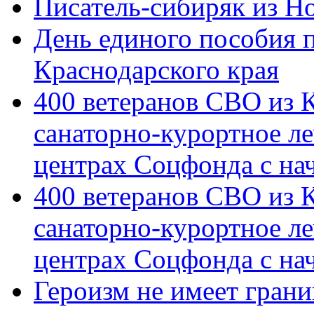
Писатель-сибиряк из Н
День единого пособия п
Краснодарского края
400 ветеранов СВО из 
санаторно-курортное л
центрах Соцфонда с на
400 ветеранов СВО из 
санаторно-курортное л
центрах Соцфонда с нач
Героизм не имеет грани