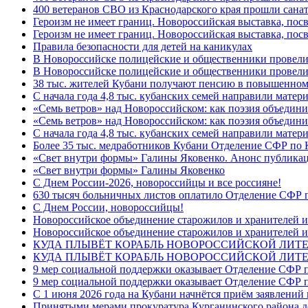
400 ветеранов СВО из Краснодарского края прошли сана
Героизм не имеет границ. Новороссийская выставка, по
Героизм не имеет границ. Новороссийская выставка, по
Правила безопасности для детей на каникулах
В Новороссийске полицейские и общественники провели
В Новороссийске полицейские и общественники провели
38 тыс. жителей Кубани получают пенсию в повышенном р
С начала года 4,8 тыс. кубанских семей направили мате
«Семь ветров» над Новороссийском: как поэзия объедин
«Семь ветров» над Новороссийском: как поэзия объедини
С начала года 4,8 тыс. кубанских семей направили мате
Более 35 тыс. медработников Кубани Отделение СФР по
«Свет внутри формы» Галины Яковенко. Анонс публика
«Свет внутри формы» Галины Яковенко
C Днем России-2026, новороссийцы и все россияне!
630 тысяч больничных листов оплатило Отделение СФР п
C Днем России, новороссийцы!
Новороссийское объединение старожилов и хранителей и
Новороссийское объединение старожилов и хранителей и
КУДА ПЛЫВЁТ КОРАБЛЬ НОВОРОССИЙСКОЙ ЛИТЕРА
КУДА ПЛЫВЁТ КОРАБЛЬ НОВОРОССИЙСКОЙ ЛИТЕ
9 мер социальной поддержки оказывает Отделение СФР п
9 мер социальной поддержки оказывает Отделение СФР п
С 1 июня 2026 года на Кубани начнётся приём заявлени
Принятыми мерами прокуратура Курганинского района до