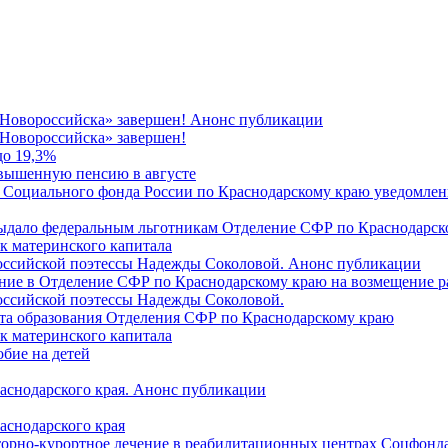
 Новороссийска» завершен! Анонс публикации
Новороссийска» завершен!
до 19,3%
овышенную пенсию в августе
 Социального фонда России по Краснодарскому краю уведомлени
 выдало федеральным льготникам Отделение СФР по Краснодарско
ок материнского капитала
российской поэтессы Надежды Соколовой. Анонс публикации
ление в Отделение СФР по Краснодарскому краю на возмещение р
оссийской поэтессы Надежды Соколовой.
нта образования Отделения СФР по Краснодарскому краю
ок материнского капитала
бие на детей
раснодарского края. Анонс публикации
аснодарского края
торно-курортное лечение в реабилитационных центрах Соцфонда