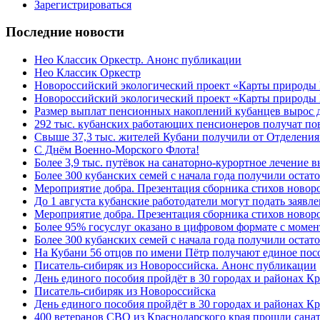
Зарегистрироваться
Последние новости
Нео Классик Оркестр. Анонс публикации
Нео Классик Оркестр
Новороссийский экологический проект «Карты природы
Новороссийский экологический проект «Карты природы 
Размер выплат пенсионных накоплений кубанцев вырос 
292 тыс. кубанских работающих пенсионеров получат п
Свыше 37,3 тыс. жителей Кубани получили от Отделения
C Днём Военно-Морского Флота!
Более 3,9 тыс. путёвок на санаторно-курортное лечение
Более 300 кубанских семей с начала года получили остат
Мероприятие добра. Презентация сборника стихов ново
До 1 августа кубанские работодатели могут подать заяв
Мероприятие добра. Презентация сборника стихов новор
Более 95% госуслуг оказано в цифровом формате с моме
Более 300 кубанских семей с начала года получили остат
На Кубани 56 отцов по имени Пётр получают единое посо
Писатель-сибиряк из Новороссийска. Анонс публикации
День единого пособия пройдёт в 30 городах и районах К
Писатель-сибиряк из Новороссийска
День единого пособия пройдёт в 30 городах и районах Кр
400 ветеранов СВО из Краснодарского края прошли сана