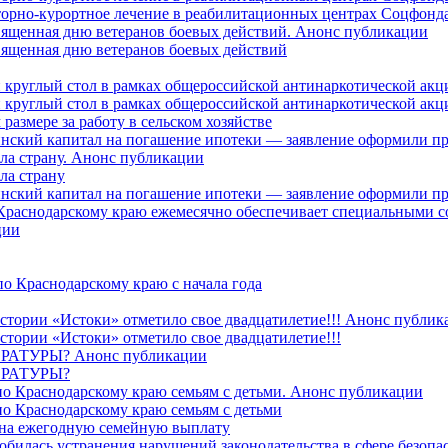
торно-курортное лечение в реабилитационных центрах Соцфонда 
священная дню ветеранов боевых действий. Анонс публикации
священная дню ветеранов боевых действий
 круглый стол в рамках общероссийской антинаркотической ак
 круглый стол в рамках общероссийской антинаркотической ак
азмере за работу в сельском хозяйстве
ринский капитал на погашение ипотеки — заявление оформили п
ила страну. Анонс публикации
ла страну
ринский капитал на погашение ипотеки — заявление оформили пр
 Краснодарскому краю ежемесячно обеспечивает специальными
ции
о Краснодарскому краю с начала года
стории «Истоки» отметило свое двадцатилетие!!! Анонс публик
стории «Истоки» отметило свое двадцатилетие!!!
ТУРЫ? Анонс публикации
РАТУРЫ?
о Краснодарскому краю семьям с детьми. Анонс публикации
о Краснодарскому краю семьям с детьми
й на ежегодную семейную выплату
билась устранения нарушений законодательства в сфере безопас