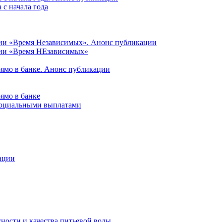
с начала года
ции «Время Независимых». Анонс публикации
ции «Время НЕзависимых»
рямо в банке. Анонс публикации
ямо в банке
 социальными выплатами
ации
ности и качества питьевой воды