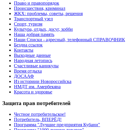
Право и правопорядок
Происшествия, криминал
ЖКХ: проблемы, советы, решения
Транспортный узел
Спорт, туризм
Культура, отдых, досуг, хобби
Наша добрая память
Наши Списки - адресный, телефонный СПРАВОЧНИК
Бездна ссылок
Контакты
Выходные данные
Народная летопись
Счастливые каникулы
Время отдыха
ДОСААФ
Из историии Новороссийска
НМДТ им. Амербекяна
Красота и здоровье
Защита прав потребителей
Честное потребительское!
Потребитель, ВПЕРЁД!
Программа "Лучшие предприятия Кубани"
Программа "1000 лучших товаров"