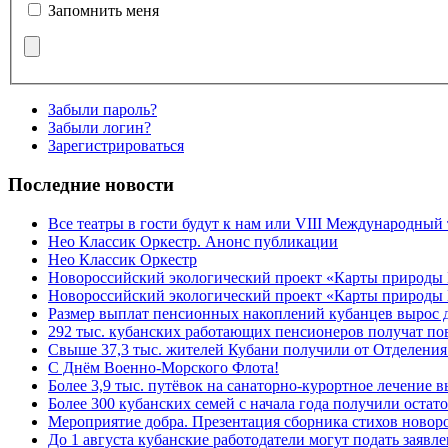
Запомнить меня
Забыли пароль?
Забыли логин?
Зарегистрироваться
Последние новости
Все театры в гости будут к нам или VIII Международный
Нео Классик Оркестр. Анонс публикации
Нео Классик Оркестр
Новороссийский экологический проект «Карты природы
Новороссийский экологический проект «Карты природы 
Размер выплат пенсионных накоплений кубанцев вырос 
292 тыс. кубанских работающих пенсионеров получат п
Свыше 37,3 тыс. жителей Кубани получили от Отделения
C Днём Военно-Морского Флота!
Более 3,9 тыс. путёвок на санаторно-курортное лечение
Более 300 кубанских семей с начала года получили остат
Мероприятие добра. Презентация сборника стихов ново
До 1 августа кубанские работодатели могут подать заяв