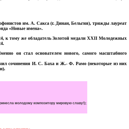
офонистов им. А. Сакса (г. Динан, Бельгия), трижды лауреат
онда «Новые имена».
4, к тому же
о
бладатель Золотой медали XXII Молодежных
4.
менно он стал основателем нового, самого масштабного
л сочинения И. С. Баха и Ж.- Ф. Рамо (некоторые из них
и).
 принесла молодому композитору мировую славу!);