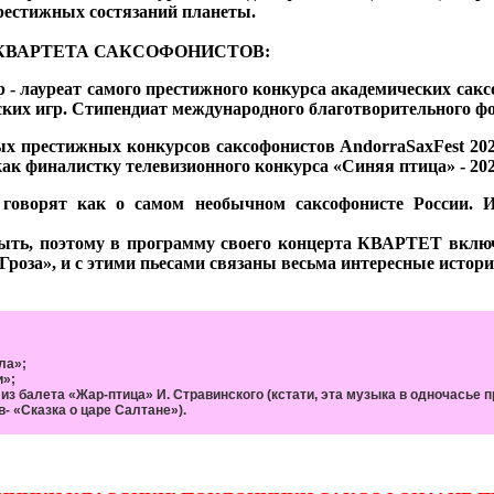
рестижных состязаний планеты.
ОГО КВАРТЕТА САКСОФОНИСТОВ:
р - лауреат самого престижного конкурса академических сакс
ских игр. Стипендиат международного благотворительного ф
ых престижных конкурсов саксофонистов AndorraSaxFest 202
ак финалистку телевизионного конкурса «Синяя птица» - 202
 говорят как о самом необычном саксофонисте России. И
ыть, поэтому в программу своего концерта КВАРТЕТ включи
роза», и с этими пьесами связаны весьма интересные истори
ла»;
и»;
из балета «Жар-птица» И. Стравинского (кстати, эта музыка в одночасье
 «Сказка о царе Салтане»).