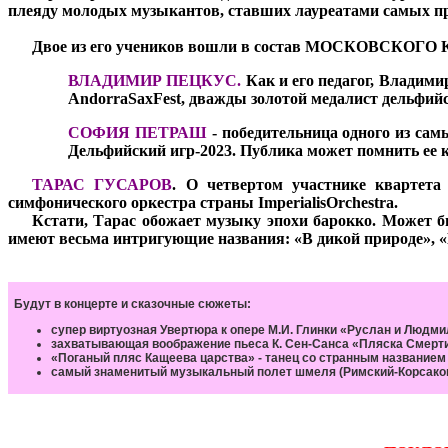
плеяду молодых музыкантов, ставших лауреатами самых п
***
Двое из его учеников вошли в состав МОСКОВСК
ВЛАДИМИР ПЕЦКУС.
Как и его педагог, Владими
AndorraSaxFest, дважды золотой медалист дельфий
СОФИЯ ПЕТРАШ
-
победительница одного из сам
Дельфийский игр-2023. Публика может помнить ее к
***
ТАРАС ГУСАРОВ
.
О четвертом участнике квартета
симфонического оркестра страны ImperialisOrchestra.
***
Кстати, Тарас обожает музыку эпохи барокко. Может б
имеют весьма интригующие названия: «В дикой природе», «Г
Будут в концерте и сказочные сюжеты:
супер виртуозная Увертюра к опере М.И. Глинки «Руслан и Людми
захватывающая воображение пьеса К. Сен-Санса «Пляска Смерт
«Поганый пляс Кащеева царства» - танец со странным названием 
самый знаменитый музыкальный полет шмеля (Римский-Корсаков-