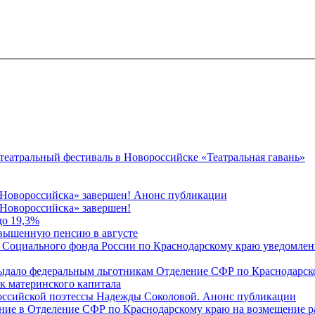
 театральный фестиваль в Новороссийске «Театральная гавань»
 Новороссийска» завершен! Анонс публикации
Новороссийска» завершен!
до 19,3%
овышенную пенсию в августе
 Социального фонда России по Краснодарскому краю уведомлени
 выдало федеральным льготникам Отделение СФР по Краснодарско
ок материнского капитала
российской поэтессы Надежды Соколовой. Анонс публикации
ление в Отделение СФР по Краснодарскому краю на возмещение р