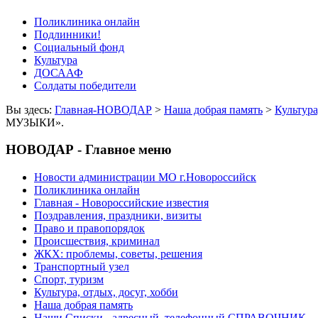
Поликлиника онлайн
Подлинники!
Социальный фонд
Культура
ДОСААФ
Солдаты победители
Вы здесь:
Главная-НОВОДАР
>
Наша добрая память
>
Культура
МУЗЫКИ».
НОВОДАР - Главное меню
Новости администрации МО г.Новороссийск
Поликлиника онлайн
Главная - Новороссийские известия
Поздравления, праздники, визиты
Право и правопорядок
Происшествия, криминал
ЖКХ: проблемы, советы, решения
Транспортный узел
Спорт, туризм
Культура, отдых, досуг, хобби
Наша добрая память
Наши Списки - адресный, телефонный СПРАВОЧНИК