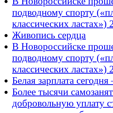
В Новороссийске проше
подводному спорту («пл
классических ластах») 
Живопись сердца
В Новороссийске проше
подводному спорту («пл
классических ластах») 
Белая зарплата сегодня
Более тысячи самозаня
добровольную уплату с