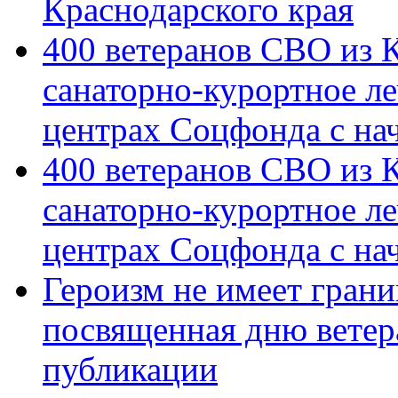
Краснодарского края
400 ветеранов СВО из 
санаторно-курортное л
центрах Соцфонда с на
400 ветеранов СВО из 
санаторно-курортное л
центрах Соцфонда с нач
Героизм не имеет грани
посвященная дню ветер
публикации