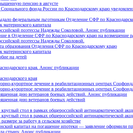
овышенную пенсию в августе
 Социального фонда России по Краснодарскому краю уведомлени
 выдало федеральным льготникам Отделение СФР по Краснодарско
ок материнского капитала
российской поэтессы Надежды Соколовой. Анонс публикации
ление в Отделение СФР по Краснодарскому краю на возмещение р
оссийской поэтессы Надежды Соколовой.
нта образования Отделения СФР по Краснодарскому краю
ок материнского капитала
бие на детей
раснодарского края. Анонс публикации
аснодарского края
торно-курортное лечение в реабилитационных центрах Соцфонда
торно-курортное лечение в реабилитационных центрах Соцфонда 
священная дню ветеранов боевых действий. Анонс публикации
священная дню ветеранов боевых действий
 круглый стол в рамках общероссийской антинаркотической ак
 круглый стол в рамках общероссийской антинаркотической ак
азмере за работу в сельском хозяйстве
ринский капитал на погашение ипотеки — заявление оформили п
ила страну. Анонс публикации