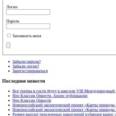
Логин
Пароль
Запомнить меня
Забыли пароль?
Забыли логин?
Зарегистрироваться
Последние новости
Все театры в гости будут к нам или VIII Международный
Нео Классик Оркестр. Анонс публикации
Нео Классик Оркестр
Новороссийский экологический проект «Карты природы
Новороссийский экологический проект «Карты природы 
Размер выплат пенсионных накоплений кубанцев вырос 