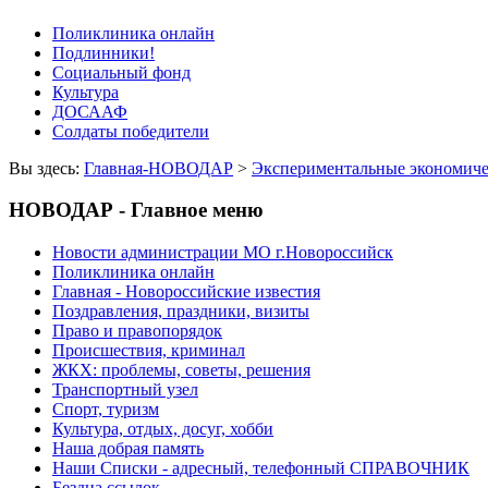
Поликлиника онлайн
Подлинники!
Социальный фонд
Культура
ДОСААФ
Солдаты победители
Вы здесь:
Главная-НОВОДАР
>
Экспериментальные экономиче
НОВОДАР - Главное меню
Новости администрации МО г.Новороссийск
Поликлиника онлайн
Главная - Новороссийские известия
Поздравления, праздники, визиты
Право и правопорядок
Происшествия, криминал
ЖКХ: проблемы, советы, решения
Транспортный узел
Спорт, туризм
Культура, отдых, досуг, хобби
Наша добрая память
Наши Списки - адресный, телефонный СПРАВОЧНИК
Бездна ссылок