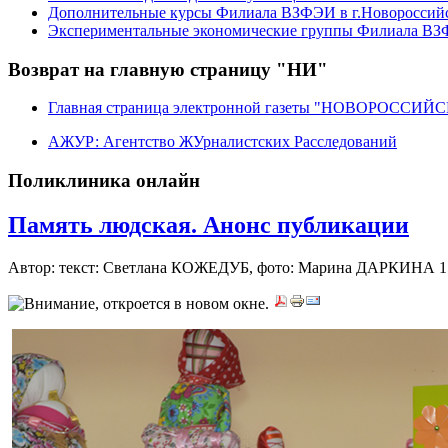
Дополнительные курсы Филиала ВЗФЭИ в г.Новороссий
Экспериментальные экономические группы Филиала ВЗФ
Возврат на главную страницу "НИ"
Главная страница электронной газеты "НОВОРОССИ
АЖУР: Агентство ЖУрналистских Расследований
Поликлиника онлайн
Память людская. Анонс публикации
Автор: текст: Светлана КОЖЕДУБ, фото: Марина ДАРКИНА
1