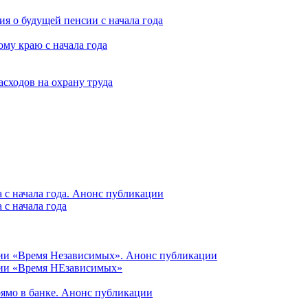
я о будущей пенсии с начала года
му краю с начала года
асходов на охрану труда
 с начала года. Анонс публикации
с начала года
ции «Время Независимых». Анонс публикации
ции «Время НЕзависимых»
рямо в банке. Анонс публикации