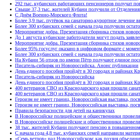
292 тыс. кубанских работающих пенсионеров получат п
Свыше 37,3 тыс. жителей Кубани получили от Отделения
C Днём Военно-Морского Флота!
Более 3,9 тыс. путёвок на санаторно-курортное лечение
Более 300 кубанских семей с начала года получили остат
Мероприятие добра. Презентация сборника стихов ново
До 1 августа кубанские работодатели могут подать заяв
Мероприятие добра. Презентация сборника стихов новор
Более 95% госуслуг оказано в цифровом формате с моме
Более 300 кубанских семей с начала года получили остат
На Кубани 56 отцов по имени Пётр получают единое посо
Писатель-сибиряк из Новороссийска. Анонс публикации
День единого пособия пройдёт в 30 городах и районах К
Писатель-сибиряк из Новороссийска
День единого пособия пройдёт в 30 городах и районах Кр
400 ветеранов СВО из Краснодарского края прошли сана
400 ветеранов СВО из Краснодарского края прошли сана
Героизм не имеет границ. Новороссийская выставка, по
Героизм не имеет границ. Новороссийская выставка, по
Правила безопасности для детей на каникулах
В Новороссийске полицейские и общественники провели
В Новороссийске полицейские и общественники провели
38 тыс. жителей Кубани получают пенсию в повышенном р
С начала года 4,8 тыс. кубанских семей направили мате
«Семь ветров» над Новороссийском: как поэзия объедин