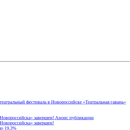
 театральный фестиваль в Новороссийске «Театральная гавань»
 Новороссийска» завершен! Анонс публикации
Новороссийска» завершен!
до 19,3%