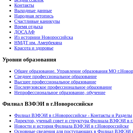
Контакты
Выходные данные
Народная летопись
Счастливые каникулы
Время отдыха
ДОСААФ
Из историии Новороссийска
НМДТ им. Амербекяна
Красота и здоровье
Уровни образования
Общее образование. Управление образования МО г.Ново
Среднее профессиональное образование
Высшее профессиональное образование
Послевузовское профессиональное образование
Непрофессиональное образование, обучение
Филиал ВЗФЭИ в г.Новороссийске
Филиал ВЗФЭИ в г.Новороссийске - Контакты и Разделы
Директор, ученый совет и структура Филиала ВЗФЭИ в г
Новости и история Филиала ВЗФЭИ в г.Новороссийске
Основные сведения для поступающих в Филиал ВЗФЭИ в