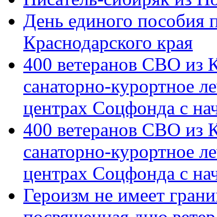
День единого пособия п
Краснодарского края
400 ветеранов СВО из 
санаторно-курортное л
центрах Соцфонда с на
400 ветеранов СВО из 
санаторно-курортное л
центрах Соцфонда с нач
Героизм не имеет грани
посвященная дню ветер