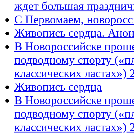
ждет большая празднич
C Первомаем, новорос
Живопись сердца. Анон
В Новороссийске проше
подводному спорту («пл
классических ластах») 
Живопись сердца
В Новороссийске проше
подводному спорту («пл
классических ластах») 