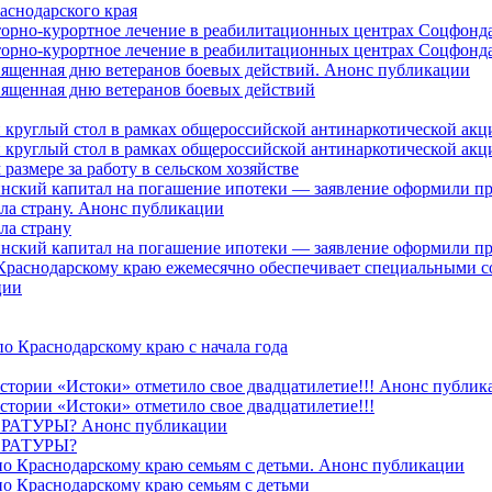
аснодарского края
торно-курортное лечение в реабилитационных центрах Соцфонда
торно-курортное лечение в реабилитационных центрах Соцфонда 
священная дню ветеранов боевых действий. Анонс публикации
священная дню ветеранов боевых действий
 круглый стол в рамках общероссийской антинаркотической ак
 круглый стол в рамках общероссийской антинаркотической ак
азмере за работу в сельском хозяйстве
ринский капитал на погашение ипотеки — заявление оформили п
ила страну. Анонс публикации
ла страну
ринский капитал на погашение ипотеки — заявление оформили пр
 Краснодарскому краю ежемесячно обеспечивает специальными
ции
о Краснодарскому краю с начала года
стории «Истоки» отметило свое двадцатилетие!!! Анонс публик
стории «Истоки» отметило свое двадцатилетие!!!
ТУРЫ? Анонс публикации
РАТУРЫ?
о Краснодарскому краю семьям с детьми. Анонс публикации
о Краснодарскому краю семьям с детьми