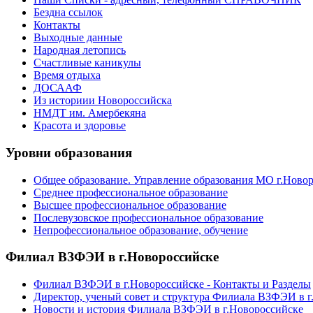
Бездна ссылок
Контакты
Выходные данные
Народная летопись
Счастливые каникулы
Время отдыха
ДОСААФ
Из историии Новороссийска
НМДТ им. Амербекяна
Красота и здоровье
Уровни образования
Общее образование. Управление образования МО г.Ново
Среднее профессиональное образование
Высшее профессиональное образование
Послевузовское профессиональное образование
Непрофессиональное образование, обучение
Филиал ВЗФЭИ в г.Новороссийске
Филиал ВЗФЭИ в г.Новороссийске - Контакты и Разделы
Директор, ученый совет и структура Филиала ВЗФЭИ в г
Новости и история Филиала ВЗФЭИ в г.Новороссийске