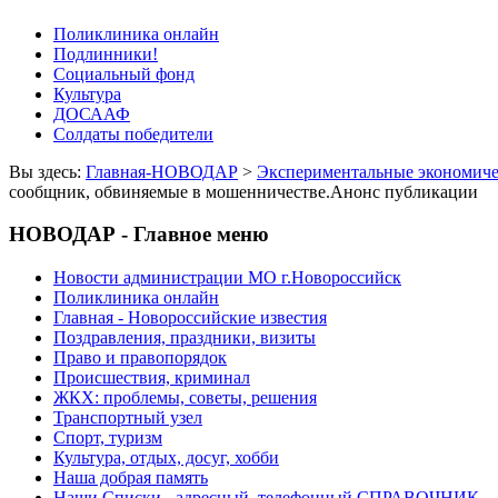
Поликлиника онлайн
Подлинники!
Социальный фонд
Культура
ДОСААФ
Солдаты победители
Вы здесь:
Главная-НОВОДАР
>
Экспериментальные экономиче
сообщник, обвиняемые в мошенничестве.Анонс публикации
НОВОДАР - Главное меню
Новости администрации МО г.Новороссийск
Поликлиника онлайн
Главная - Новороссийские известия
Поздравления, праздники, визиты
Право и правопорядок
Происшествия, криминал
ЖКХ: проблемы, советы, решения
Транспортный узел
Спорт, туризм
Культура, отдых, досуг, хобби
Наша добрая память
Наши Списки - адресный, телефонный СПРАВОЧНИК