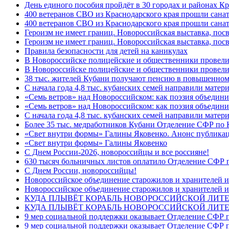
День единого пособия пройдёт в 30 городах и районах Кр
400 ветеранов СВО из Краснодарского края прошли сана
400 ветеранов СВО из Краснодарского края прошли сана
Героизм не имеет границ. Новороссийская выставка, по
Героизм не имеет границ. Новороссийская выставка, по
Правила безопасности для детей на каникулах
В Новороссийске полицейские и общественники провели
В Новороссийске полицейские и общественники провели
38 тыс. жителей Кубани получают пенсию в повышенном р
С начала года 4,8 тыс. кубанских семей направили мате
«Семь ветров» над Новороссийском: как поэзия объедин
«Семь ветров» над Новороссийском: как поэзия объедини
С начала года 4,8 тыс. кубанских семей направили мате
Более 35 тыс. медработников Кубани Отделение СФР по
«Свет внутри формы» Галины Яковенко. Анонс публика
«Свет внутри формы» Галины Яковенко
C Днем России-2026, новороссийцы и все россияне!
630 тысяч больничных листов оплатило Отделение СФР п
C Днем России, новороссийцы!
Новороссийское объединение старожилов и хранителей и
Новороссийское объединение старожилов и хранителей и
КУДА ПЛЫВЁТ КОРАБЛЬ НОВОРОССИЙСКОЙ ЛИТЕРА
КУДА ПЛЫВЁТ КОРАБЛЬ НОВОРОССИЙСКОЙ ЛИТЕ
9 мер социальной поддержки оказывает Отделение СФР п
9 мер социальной поддержки оказывает Отделение СФР п