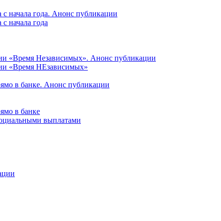
 с начала года. Анонс публикации
с начала года
ции «Время Независимых». Анонс публикации
ции «Время НЕзависимых»
рямо в банке. Анонс публикации
ямо в банке
 социальными выплатами
ации