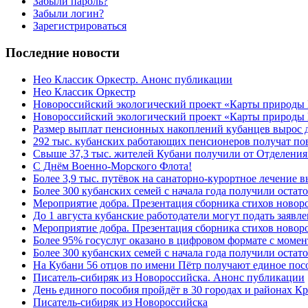
Забыли пароль?
Забыли логин?
Зарегистрироваться
Последние новости
Нео Классик Оркестр. Анонс публикации
Нео Классик Оркестр
Новороссийский экологический проект «Карты природы
Новороссийский экологический проект «Карты природы 
Размер выплат пенсионных накоплений кубанцев вырос 
292 тыс. кубанских работающих пенсионеров получат п
Свыше 37,3 тыс. жителей Кубани получили от Отделения
C Днём Военно-Морского Флота!
Более 3,9 тыс. путёвок на санаторно-курортное лечение
Более 300 кубанских семей с начала года получили остат
Мероприятие добра. Презентация сборника стихов ново
До 1 августа кубанские работодатели могут подать заяв
Мероприятие добра. Презентация сборника стихов новор
Более 95% госуслуг оказано в цифровом формате с моме
Более 300 кубанских семей с начала года получили остат
На Кубани 56 отцов по имени Пётр получают единое посо
Писатель-сибиряк из Новороссийска. Анонс публикации
День единого пособия пройдёт в 30 городах и районах К
Писатель-сибиряк из Новороссийска