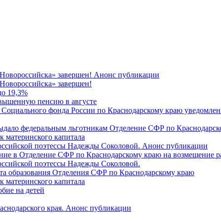
 Новороссийска» завершен! Анонс публикации
Новороссийска» завершен!
до 19,3%
овышенную пенсию в августе
 Социального фонда России по Краснодарскому краю уведомлени
 выдало федеральным льготникам Отделение СФР по Краснодарско
ок материнского капитала
российской поэтессы Надежды Соколовой. Анонс публикации
ление в Отделение СФР по Краснодарскому краю на возмещение р
оссийской поэтессы Надежды Соколовой.
нта образования Отделения СФР по Краснодарскому краю
ок материнского капитала
бие на детей
раснодарского края. Анонс публикации