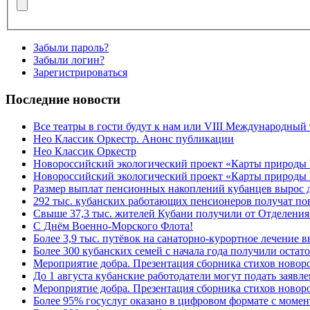
Забыли пароль?
Забыли логин?
Зарегистрироваться
Последние новости
Все театры в гости будут к нам или VIII Международный
Нео Классик Оркестр. Анонс публикации
Нео Классик Оркестр
Новороссийский экологический проект «Карты природы
Новороссийский экологический проект «Карты природы 
Размер выплат пенсионных накоплений кубанцев вырос 
292 тыс. кубанских работающих пенсионеров получат п
Свыше 37,3 тыс. жителей Кубани получили от Отделения
C Днём Военно-Морского Флота!
Более 3,9 тыс. путёвок на санаторно-курортное лечение
Более 300 кубанских семей с начала года получили остат
Мероприятие добра. Презентация сборника стихов ново
До 1 августа кубанские работодатели могут подать заяв
Мероприятие добра. Презентация сборника стихов новор
Более 95% госуслуг оказано в цифровом формате с моме