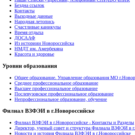
Бездна ссылок
Контакты
Выходные данные
Народная летопись
Счастливые каникулы
Время отдыха
ДОСААФ
Из историии Новороссийска
НМДТ им. Амербекяна
Красота и здоровье
Уровни образования
Общее образование. Управление образования МО г.Ново
Среднее профессиональное образование
Высшее профессиональное образование
Послевузовское профессиональное образование
Непрофессиональное образование, обучение
Филиал ВЗФЭИ в г.Новороссийске
Филиал ВЗФЭИ в г.Новороссийске - Контакты и Разделы
Директор, ученый совет и структура Филиала ВЗФЭИ в г
Новости и история Филиала ВЗФЭИ в г.Новороссийске