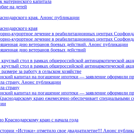
ок материнского капитала
бие на детей
раснодарского края. Анонс публикации
аснодарского края
торно-курортное лечение в реабилитационных центрах Соцфонда
торно-курортное лечение в реабилитационных центрах Соцфонда 
священная дню ветеранов боевых действий. Анонс публикации
священная дню ветеранов боевых действий
 круглый стол в рамках общероссийской антинаркотической ак
 круглый стол в рамках общероссийской антинаркотической ак
азмере за работу в сельском хозяйстве
ринский капитал на погашение ипотеки — заявление оформили п
ила страну. Анонс публикации
ла страну
ринский капитал на погашение ипотеки — заявление оформили пр
 Краснодарскому краю ежемесячно обеспечивает специальными
ции
о Краснодарскому краю с начала года
стории «Истоки» отметило свое двадцатилетие!!! Анонс публик