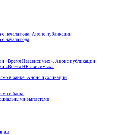
 с начала года. Анонс публикации
с начала года
ции «Время Независимых». Анонс публикации
ции «Время НЕзависимых»
рямо в банке. Анонс публикации
ямо в банке
 социальными выплатами
ации