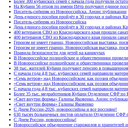
Более 300 кубанских семей с начала года получили остат
На Кубани 56 отцов по имени Пётр получают единое посо
Писатель-сибиряк из Новороссийска. Анонс публикации
День единого пособия пройдёт в 30 городах и районах К
Писатель-сибиряк из Новороссийска
День единого пособия пройдёт в 30 городах и районах Кр
400 ветеранов СВО из Краснодарского края прошли сана
400 ветеранов СВО из Краснодарского края прошли сана
Героизм не имеет границ. Новороссийская выставка, по
Героизм не имеет границ. Новороссийская выставка, по
Правила безопасности для детей на каникулах
В Новороссийске полицейские и общественники провели
В Новороссийске полицейские и общественники провели
38 тыс. жителей Кубани получают пенсию в повышенном р
С начала года 4,8 тыс. кубанских семей направили мате
«Семь ветров» над Новороссийском: как поэзия объедин
«Семь ветров» над Новороссийском: как поэзия объедини
С начала года 4,8 тыс. кубанских семей направили мате
Более 35 тыс. медработников Кубани Отделение СФР по
«Свет внутри формы» Галины Яковенко. Анонс публика
«Свет внутри формы» Галины Яковенко
C Днем России-2026, новороссийцы и все россияне!
630 тысяч больничных листов оплатило Отделение СФР п
C Днем России, новороссийцы!
Новороссийское объединение старожилов и хранителей и