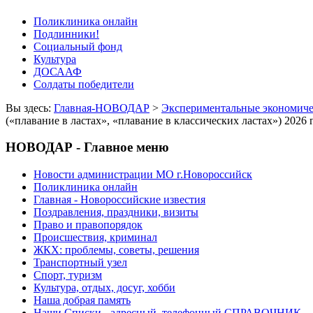
Поликлиника онлайн
Подлинники!
Социальный фонд
Культура
ДОСААФ
Солдаты победители
Вы здесь:
Главная-НОВОДАР
>
Экспериментальные экономиче
(«плавание в ластах», «плавание в классических ластах») 2026
НОВОДАР - Главное меню
Новости администрации МО г.Новороссийск
Поликлиника онлайн
Главная - Новороссийские известия
Поздравления, праздники, визиты
Право и правопорядок
Происшествия, криминал
ЖКХ: проблемы, советы, решения
Транспортный узел
Спорт, туризм
Культура, отдых, досуг, хобби
Наша добрая память
Наши Списки - адресный, телефонный СПРАВОЧНИК