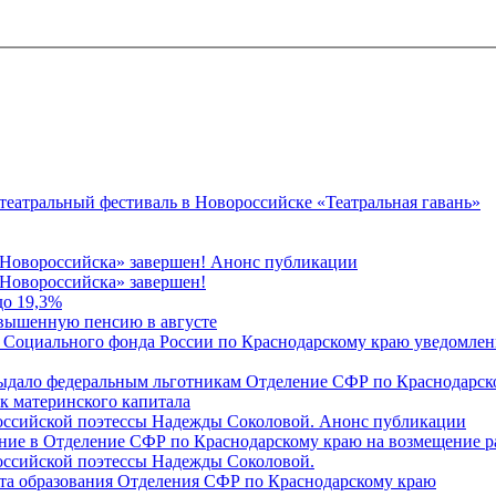
 театральный фестиваль в Новороссийске «Театральная гавань»
 Новороссийска» завершен! Анонс публикации
Новороссийска» завершен!
до 19,3%
овышенную пенсию в августе
 Социального фонда России по Краснодарскому краю уведомлени
 выдало федеральным льготникам Отделение СФР по Краснодарско
ок материнского капитала
российской поэтессы Надежды Соколовой. Анонс публикации
ление в Отделение СФР по Краснодарскому краю на возмещение р
оссийской поэтессы Надежды Соколовой.
нта образования Отделения СФР по Краснодарскому краю