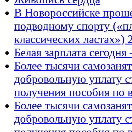
В Новороссийске проше
подводному спорту («пл
классических ластах») 
Белая зарплата сегодня
Более тысячи самозаня
добровольную уплату с
получения пособия по 
Более тысячи самозаня
добровольную уплату с
получения пособия по 