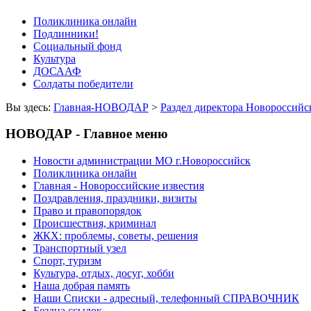
Поликлиника онлайн
Подлинники!
Социальный фонд
Культура
ДОСААФ
Солдаты победители
Вы здесь:
Главная-НОВОДАР
>
Раздел директора Новороссийс
НОВОДАР - Главное меню
Новости администрации МО г.Новороссийск
Поликлиника онлайн
Главная - Новороссийские известия
Поздравления, праздники, визиты
Право и правопорядок
Происшествия, криминал
ЖКХ: проблемы, советы, решения
Транспортный узел
Спорт, туризм
Культура, отдых, досуг, хобби
Наша добрая память
Наши Списки - адресный, телефонный СПРАВОЧНИК
Бездна ссылок