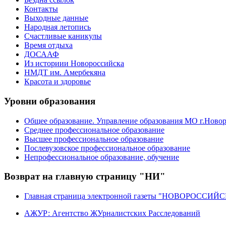
Контакты
Выходные данные
Народная летопись
Счастливые каникулы
Время отдыха
ДОСААФ
Из историии Новороссийска
НМДТ им. Амербекяна
Красота и здоровье
Уровни образования
Общее образование. Управление образования МО г.Ново
Среднее профессиональное образование
Высшее профессиональное образование
Послевузовское профессиональное образование
Непрофессиональное образование, обучение
Возврат на главную страницу "НИ"
Главная страница электронной газеты "НОВОРОССИ
АЖУР: Агентство ЖУрналистских Расследований