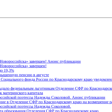
 Новороссийска» завершен! Анонс публикации
Новороссийска» завершен!
до 19,3%
овышенную пенсию в августе
 Социального фонда России по Краснодарскому краю уведомлени
 выдало федеральным льготникам Отделение СФР по Краснодарско
ок материнского капитала
российской поэтессы Надежды Соколовой. Анонс публикации
ление в Отделение СФР по Краснодарскому краю на возмещение р
оссийской поэтессы Надежды Соколовой.
нта образования Отделения СФР по Краснодарскому краю