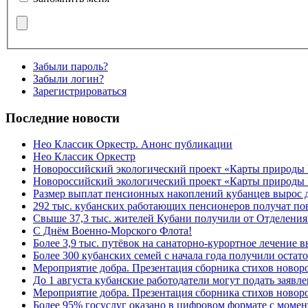
Забыли пароль?
Забыли логин?
Зарегистрироваться
Последние новости
Нео Классик Оркестр. Анонс публикации
Нео Классик Оркестр
Новороссийский экологический проект «Карты природы
Новороссийский экологический проект «Карты природы 
Размер выплат пенсионных накоплений кубанцев вырос 
292 тыс. кубанских работающих пенсионеров получат п
Свыше 37,3 тыс. жителей Кубани получили от Отделения
C Днём Военно-Морского Флота!
Более 3,9 тыс. путёвок на санаторно-курортное лечение
Более 300 кубанских семей с начала года получили остат
Мероприятие добра. Презентация сборника стихов ново
До 1 августа кубанские работодатели могут подать заяв
Мероприятие добра. Презентация сборника стихов новор
Более 95% госуслуг оказано в цифровом формате с моме