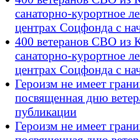
санаторно-курортное л
центрах Соцфонда с на
400 ветеранов СВО из 
санаторно-курортное л
центрах Соцфонда с нач
Героизм не имеет грани
посвященная дню ветер
публикации
Героизм не имеет грани
посвященная дню ветер