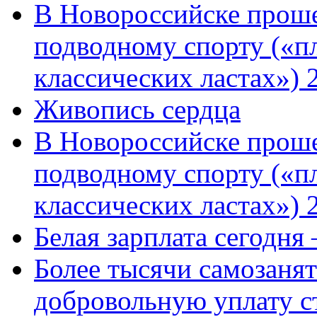
В Новороссийске проше
подводному спорту («пл
классических ластах») 
Живопись сердца
В Новороссийске проше
подводному спорту («пл
классических ластах») 
Белая зарплата сегодня
Более тысячи самозаня
добровольную уплату с