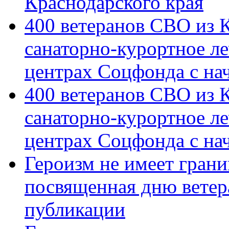
Краснодарского края
400 ветеранов СВО из 
санаторно-курортное л
центрах Соцфонда с на
400 ветеранов СВО из 
санаторно-курортное л
центрах Соцфонда с нач
Героизм не имеет грани
посвященная дню ветер
публикации