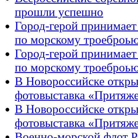
прошли успешно
Город-герой принимает
по морскому троеброью
Город-герой принимает
по морскому троеброью
В Новороссийске откры
фотовыставка «Притяже
В Новороссийске откры
фотовыставка «Притяж
Военно-морской флот Р