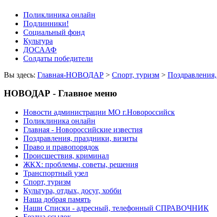
Поликлиника онлайн
Подлинники!
Социальный фонд
Культура
ДОСААФ
Солдаты победители
Вы здесь:
Главная-НОВОДАР
>
Спорт, туризм
>
Поздравления,
НОВОДАР - Главное меню
Новости администрации МО г.Новороссийск
Поликлиника онлайн
Главная - Новороссийские известия
Поздравления, праздники, визиты
Право и правопорядок
Происшествия, криминал
ЖКХ: проблемы, советы, решения
Транспортный узел
Спорт, туризм
Культура, отдых, досуг, хобби
Наша добрая память
Наши Списки - адресный, телефонный СПРАВОЧНИК
Бездна ссылок