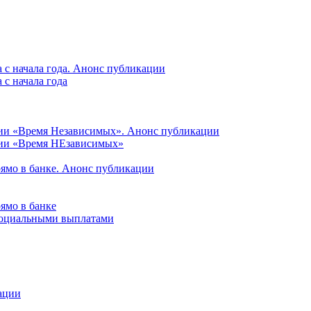
 с начала года. Анонс публикации
с начала года
ции «Время Независимых». Анонс публикации
ции «Время НЕзависимых»
рямо в банке. Анонс публикации
ямо в банке
 социальными выплатами
ации