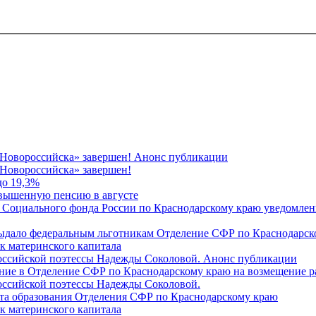
 Новороссийска» завершен! Анонс публикации
Новороссийска» завершен!
до 19,3%
овышенную пенсию в августе
 Социального фонда России по Краснодарскому краю уведомлени
 выдало федеральным льготникам Отделение СФР по Краснодарско
ок материнского капитала
российской поэтессы Надежды Соколовой. Анонс публикации
ление в Отделение СФР по Краснодарскому краю на возмещение р
оссийской поэтессы Надежды Соколовой.
нта образования Отделения СФР по Краснодарскому краю
ок материнского капитала