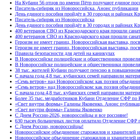
На Кубани 56 отцов по имени Пётр получают единое посо
Писатель-сибиряк из Новороссийска. Анонс публикации
День единого пособия пройдёт в 30 городах и районах К
Писатель-сибиряк из Новороссийска
День единого пособия пройдёт в 30 городах и районах Кр
400 ветеранов СВО из Краснодарского края прошли сана
400 ветеранов СВО из Краснодарского края прошли сана
Героизм не имеет границ. Новороссийская выставка, по
Героизм не имеет границ. Новороссийская выставка, по
Правила безопасности для детей на каникулах
В Новороссийске полицейские и общественники провели
В Новороссийске полицейские и общественники провели
38 тыс. жителей Кубани получают пенсию в повышенном р
С начала года 4,8 тыс. кубанских семей направили мате
«Семь ветров» над Новороссийском: как поэзия объедин
«Семь ветров» над Новороссийском: как поэзия объедини
С начала года 4,8 тыс. кубанских семей направили мате
Более 35 тыс. медработников Кубани Отделение СФР по
«Свет внутри формы» Галины Яковенко. Анонс публика
«Свет внутри формы» Галины Яковенко
C Днем России-2026, новороссийцы и все россияне!
630 тысяч больничных листов оплатило Отделение СФР п
C Днем России, новороссийцы!
Новороссийское объединение старожилов и хранителей и
Новороссийское объединение старожилов и хранителей и