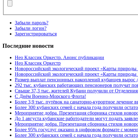
Забыли пароль?
Забыли логин?
Зарегистрироваться
Последние новости
Нео Классик Оркестр. Анонс публикации
Нео Классик Оркестр
Новороссийский экологический проект «Карты природы
Новороссийский экологический проект «Карты природы 
Размер выплат пенсионных накоплений кубанцев вырос 
292 тыс. кубанских работающих пенсионеров получат п
Свыше 37,3 тыс. жителей Кубани получили от Отделения
C Днём Военно-Морского Флота!
Более 3,9 тыс. путёвок на санаторно-курортное лечение
Более 300 кубанских семей с начала года получили остат
Мероприятие добра. Презентация сборника стихов ново
До 1 августа кубанские работодатели могут подать заяв
Мероприятие добра. Презентация сборника стихов новор
Более 95% госуслуг оказано в цифровом формате с моме
Более 300 кубанских семей с начала года получили остат