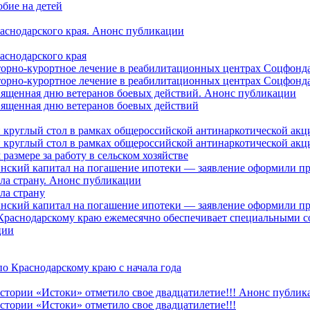
бие на детей
раснодарского края. Анонс публикации
аснодарского края
торно-курортное лечение в реабилитационных центрах Соцфонда
торно-курортное лечение в реабилитационных центрах Соцфонда 
священная дню ветеранов боевых действий. Анонс публикации
священная дню ветеранов боевых действий
 круглый стол в рамках общероссийской антинаркотической ак
 круглый стол в рамках общероссийской антинаркотической ак
азмере за работу в сельском хозяйстве
ринский капитал на погашение ипотеки — заявление оформили п
ила страну. Анонс публикации
ла страну
ринский капитал на погашение ипотеки — заявление оформили пр
 Краснодарскому краю ежемесячно обеспечивает специальными
ции
о Краснодарскому краю с начала года
стории «Истоки» отметило свое двадцатилетие!!! Анонс публик
стории «Истоки» отметило свое двадцатилетие!!!