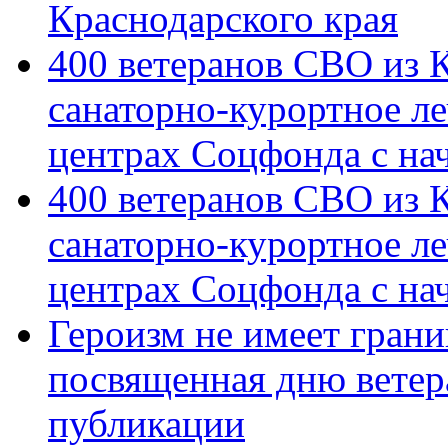
Краснодарского края
400 ветеранов СВО из 
санаторно-курортное л
центрах Соцфонда с на
400 ветеранов СВО из 
санаторно-курортное л
центрах Соцфонда с нач
Героизм не имеет грани
посвященная дню ветер
публикации