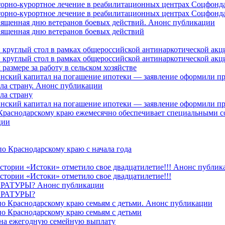
торно-курортное лечение в реабилитационных центрах Соцфонда
торно-курортное лечение в реабилитационных центрах Соцфонда 
священная дню ветеранов боевых действий. Анонс публикации
священная дню ветеранов боевых действий
 круглый стол в рамках общероссийской антинаркотической ак
 круглый стол в рамках общероссийской антинаркотической ак
азмере за работу в сельском хозяйстве
ринский капитал на погашение ипотеки — заявление оформили п
ила страну. Анонс публикации
ла страну
ринский капитал на погашение ипотеки — заявление оформили пр
 Краснодарскому краю ежемесячно обеспечивает специальными
ции
о Краснодарскому краю с начала года
стории «Истоки» отметило свое двадцатилетие!!! Анонс публик
стории «Истоки» отметило свое двадцатилетие!!!
ТУРЫ? Анонс публикации
РАТУРЫ?
о Краснодарскому краю семьям с детьми. Анонс публикации
о Краснодарскому краю семьям с детьми
й на ежегодную семейную выплату