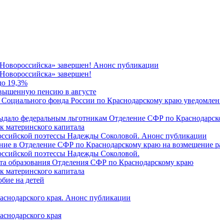
 Новороссийска» завершен! Анонс публикации
Новороссийска» завершен!
до 19,3%
овышенную пенсию в августе
 Социального фонда России по Краснодарскому краю уведомлени
 выдало федеральным льготникам Отделение СФР по Краснодарско
ок материнского капитала
российской поэтессы Надежды Соколовой. Анонс публикации
ление в Отделение СФР по Краснодарскому краю на возмещение р
оссийской поэтессы Надежды Соколовой.
нта образования Отделения СФР по Краснодарскому краю
ок материнского капитала
бие на детей
раснодарского края. Анонс публикации
аснодарского края