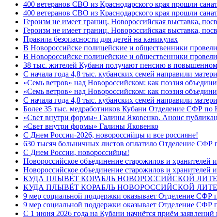
400 ветеранов СВО из Краснодарского края прошли сана
400 ветеранов СВО из Краснодарского края прошли сана
Героизм не имеет границ. Новороссийская выставка, по
Героизм не имеет границ. Новороссийская выставка, по
Правила безопасности для детей на каникулах
В Новороссийске полицейские и общественники провели
В Новороссийске полицейские и общественники провели
38 тыс. жителей Кубани получают пенсию в повышенном р
С начала года 4,8 тыс. кубанских семей направили мате
«Семь ветров» над Новороссийском: как поэзия объедин
«Семь ветров» над Новороссийском: как поэзия объедини
С начала года 4,8 тыс. кубанских семей направили мате
Более 35 тыс. медработников Кубани Отделение СФР по
«Свет внутри формы» Галины Яковенко. Анонс публика
«Свет внутри формы» Галины Яковенко
C Днем России-2026, новороссийцы и все россияне!
630 тысяч больничных листов оплатило Отделение СФР п
C Днем России, новороссийцы!
Новороссийское объединение старожилов и хранителей и
Новороссийское объединение старожилов и хранителей и
КУДА ПЛЫВЁТ КОРАБЛЬ НОВОРОССИЙСКОЙ ЛИТЕРА
КУДА ПЛЫВЁТ КОРАБЛЬ НОВОРОССИЙСКОЙ ЛИТЕ
9 мер социальной поддержки оказывает Отделение СФР п
9 мер социальной поддержки оказывает Отделение СФР п
С 1 июня 2026 года на Кубани начнётся приём заявлени