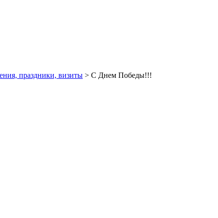
ения, праздники, визиты
> С Днем Победы!!!