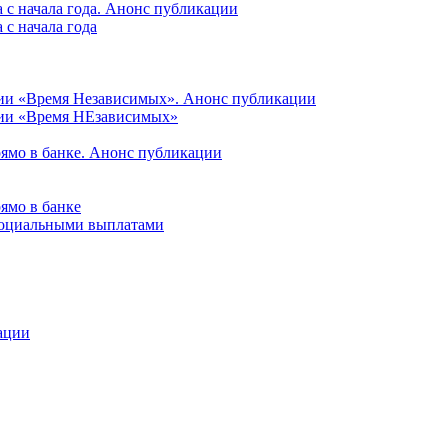
 с начала года. Анонс публикации
с начала года
ции «Время Независимых». Анонс публикации
ции «Время НЕзависимых»
рямо в банке. Анонс публикации
ямо в банке
 социальными выплатами
ации