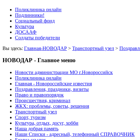
Поликлиника онлайн
Подлинники!
Социальный фонд
Культура
ДОСААФ
Солдаты победители
Вы здесь:
Главная-НОВОДАР
>
Транспортный узел
>
Поздравл
НОВОДАР - Главное меню
Новости администрации МО г.Новороссийск
Поликлиника онлайн
Главная - Новороссийские известия
Поздравления, праздники, визиты
Право и правопорядок
Происшествия, криминал
ЖКХ: проблемы, советы, решения
Транспортный узел
Спорт, туризм
Культура, отдых, досуг, хобби
Наша добрая память
Наши Списки - адресный, телефонный СПРАВОЧНИК
Бездна ссылок