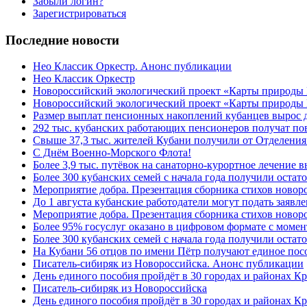
Забыли логин?
Зарегистрироваться
Последние новости
Нео Классик Оркестр. Анонс публикации
Нео Классик Оркестр
Новороссийский экологический проект «Карты природы
Новороссийский экологический проект «Карты природы 
Размер выплат пенсионных накоплений кубанцев вырос 
292 тыс. кубанских работающих пенсионеров получат п
Свыше 37,3 тыс. жителей Кубани получили от Отделения
C Днём Военно-Морского Флота!
Более 3,9 тыс. путёвок на санаторно-курортное лечение
Более 300 кубанских семей с начала года получили остат
Мероприятие добра. Презентация сборника стихов ново
До 1 августа кубанские работодатели могут подать заяв
Мероприятие добра. Презентация сборника стихов новор
Более 95% госуслуг оказано в цифровом формате с моме
Более 300 кубанских семей с начала года получили остат
На Кубани 56 отцов по имени Пётр получают единое посо
Писатель-сибиряк из Новороссийска. Анонс публикации
День единого пособия пройдёт в 30 городах и районах К
Писатель-сибиряк из Новороссийска
День единого пособия пройдёт в 30 городах и районах Кр