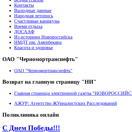
Контакты
Выходные данные
Народная летопись
Счастливые каникулы
Время отдыха
ДОСААФ
Из историии Новороссийска
НМДТ им. Амербекяна
Красота и здоровье
ОАО "Черномортранснефть"
ОАО "Черномортранснефть"
Возврат на главную страницу "НИ"
Главная страница электронной газеты "НОВОРОССИ
АЖУР: Агентство ЖУрналистских Расследований
Поликлиника онлайн
С Днем Победы!!!