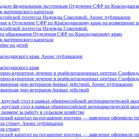
 выдало федеральным льготникам Отделение СФР по Краснодарско
ок материнского капитала
российской поэтессы Надежды Соколовой. Анонс публикации
ление в Отделение СФР по Краснодарскому краю на возмещение р
оссийской поэтессы Надежды Соколовой.
нта образования Отделения СФР по Краснодарскому краю
ок материнского капитала
бие на детей
раснодарского края. Анонс публикации
аснодарского края
торно-курортное лечение в реабилитационных центрах Соцфонда
торно-курортное лечение в реабилитационных центрах Соцфонда 
священная дню ветеранов боевых действий. Анонс публикации
священная дню ветеранов боевых действий
 круглый стол в рамках общероссийской антинаркотической ак
 круглый стол в рамках общероссийской антинаркотической ак
азмере за работу в сельском хозяйстве
ринский капитал на погашение ипотеки — заявление оформили п
ила страну. Анонс публикации
ла страну
ринский капитал на погашение ипотеки — заявление оформили пр