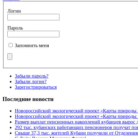
Логин
Пароль
Запомнить меня
Забыли пароль?
Забыли логин?
Зарегистрироваться
Последние новости
Новороссийский экологический проект «Карты природы
Новороссийский экологический проект «Карты природы 
Размер выплат пенсионных накоплений кубанцев вырос 
292 тыс. кубанских работающих пенсионеров получат п
Свыше 37,3 тыс. жителей Кубани получили от Отделения