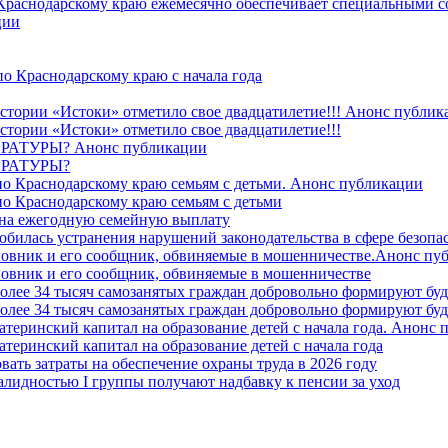
 Краснодарскому краю ежемесячно обеспечивает специальными
ции
о Краснодарскому краю с начала года
стории «Истоки» отметило свое двадцатилетие!!! Анонс публик
стории «Истоки» отметило свое двадцатилетие!!!
ТУРЫ? Анонс публикации
РАТУРЫ?
о Краснодарскому краю семьям с детьми. Анонс публикации
о Краснодарскому краю семьям с детьми
й на ежегодную семейную выплату
билась устранения нарушений законодательства в сфере безопас
овник и его сообщник, обвиняемые в мошенничестве.Анонс пу
овник и его сообщник, обвиняемые в мошенничестве
более 34 тысяч самозанятых граждан добровольно формируют б
более 34 тысяч самозанятых граждан добровольно формируют б
атеринский капитал на образование детей с начала года. Анонс
атеринский капитал на образование детей с начала года
вать затраты на обеспечение охраны труда в 2026 году
алидностью I группы получают надбавку к пенсии за уход