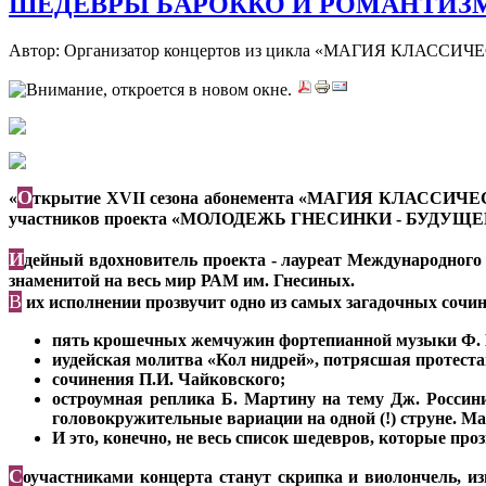
ШЕДЕВРЫ БАРОККО И РОМАНТИЗМА 
Автор: Организатор концертов из цикла «МАГИЯ КЛАС
О
«
ткрытие XVII сезона абонемента «МАГИЯ КЛАССИЧЕСК
участников проекта «МОЛОДЕЖЬ ГНЕСИНКИ - БУДУЩЕ
И
дейный вдохновитель проекта - лауреат Международного
знаменитой на весь мир РАМ им. Гнесиных.
В
их исполнении прозвучит одно из самых загадочных сочин
пять крошечных жемчужин фортепианной музыки Ф. 
иудейская молитва «Кол нидрей», потрясшая протеста
сочинения П.И. Чайковского;
остроумная реплика Б. Мартину на тему Дж. Россини.
головокружительные вариации на одной (!) струне. Ма
И это, конечно, не весь список шедевров, которые проз
С
оучастниками концерта станут скрипка и виолончель, из