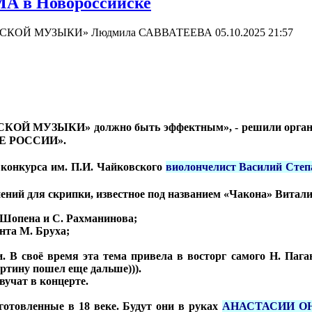
в Новороссийске
СИЧЕСКОЙ МУЗЫКИ» Людмила САВВАТЕЕВА
05.10.2025 21:57
ОЙ МУЗЫКИ» должно быть эффектным», - решили организа
Е РОССИИ».
 конкурса им. П.И. Чайковского
виолончелист Василий Степа
ений для скрипки, известное под названием «Чакона» Витали
Шопена и С. Рахманинова;
нта М. Бруха;
 В своё время эта тема привела в восторг самого Н. Пагани
ртину пошел еще дальше))).
вучат в концерте.
готовленные в 18 веке. Будут они в руках
АНАСТАСИИ О