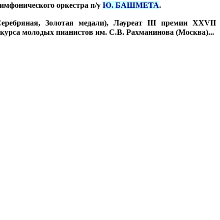
симфонического оркестра п/у
Ю. БАШМЕТА
.
ребряная, Золотая медали), Лауреат III премии XXVII
урса молодых пианистов им. С.В. Рахманинова (Москва)...