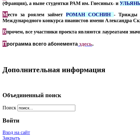
(Франция), а ныне студентки РАМ им. Гнесиных- и
УЛЬЯН
М
есто за роялем займет
РОМАН СОСНИН
- Трижды 
Международного конкурса пианистов имени Александра Скря
В
прочем, все участники проекта являются лауреатами зн
П
здесь
.
рограмма всего абонемента
Дополнительная информация
Объединенный поиск
Поиск
Войти
Вход на сайт
Закрыть