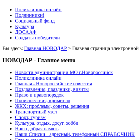
Поликлиника онлайн
Подлинники!
Социальный фонд
Культура
ДОСААФ
Солдаты победители
Вы здесь:
Главная-НОВОДАР
> Главная страница электрон
НОВОДАР - Главное меню
Новости администрации МО г.Новороссийск
Поликлиника онлайн
Главная - Новороссийские известия
Поздравления, праздники, визиты
Право и правопорядок
Происшествия, криминал
ЖКХ: проблемы, советы, решения
Транспортный узел
Спорт, туризм
Культура, отдых, досуг, хобби
Наша добрая память
Наши Списки - адресный, телефонный СПРАВОЧНИК
Бездна ссылок