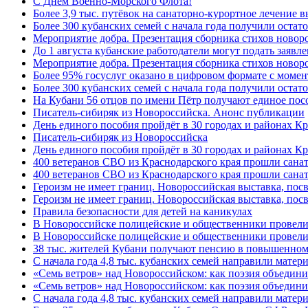
C Днём Военно-Морского Флота!
Более 3,9 тыс. путёвок на санаторно-курортное лечение
Более 300 кубанских семей с начала года получили остат
Мероприятие добра. Презентация сборника стихов ново
До 1 августа кубанские работодатели могут подать заяв
Мероприятие добра. Презентация сборника стихов новор
Более 95% госуслуг оказано в цифровом формате с моме
Более 300 кубанских семей с начала года получили остат
На Кубани 56 отцов по имени Пётр получают единое посо
Писатель-сибиряк из Новороссийска. Анонс публикации
День единого пособия пройдёт в 30 городах и районах К
Писатель-сибиряк из Новороссийска
День единого пособия пройдёт в 30 городах и районах Кр
400 ветеранов СВО из Краснодарского края прошли сана
400 ветеранов СВО из Краснодарского края прошли сана
Героизм не имеет границ. Новороссийская выставка, по
Героизм не имеет границ. Новороссийская выставка, по
Правила безопасности для детей на каникулах
В Новороссийске полицейские и общественники провели
В Новороссийске полицейские и общественники провели
38 тыс. жителей Кубани получают пенсию в повышенном р
С начала года 4,8 тыс. кубанских семей направили мате
«Семь ветров» над Новороссийском: как поэзия объедин
«Семь ветров» над Новороссийском: как поэзия объедини
С начала года 4,8 тыс. кубанских семей направили мате