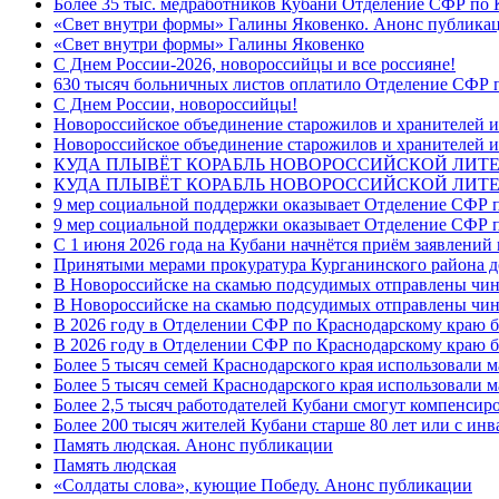
Более 35 тыс. медработников Кубани Отделение СФР по
«Свет внутри формы» Галины Яковенко. Анонс публика
«Свет внутри формы» Галины Яковенко
C Днем России-2026, новороссийцы и все россияне!
630 тысяч больничных листов оплатило Отделение СФР п
C Днем России, новороссийцы!
Новороссийское объединение старожилов и хранителей и
Новороссийское объединение старожилов и хранителей и
КУДА ПЛЫВЁТ КОРАБЛЬ НОВОРОССИЙСКОЙ ЛИТЕРА
КУДА ПЛЫВЁТ КОРАБЛЬ НОВОРОССИЙСКОЙ ЛИТЕ
9 мер социальной поддержки оказывает Отделение СФР п
9 мер социальной поддержки оказывает Отделение СФР п
С 1 июня 2026 года на Кубани начнётся приём заявлени
Принятыми мерами прокуратура Курганинского района до
В Новороссийске на скамью подсудимых отправлены чин
В Новороссийске на скамью подсудимых отправлены чин
В 2026 году в Отделении СФР по Краснодарскому краю 
В 2026 году в Отделении СФР по Краснодарскому краю 
Более 5 тысяч семей Краснодарского края использовали м
Более 5 тысяч семей Краснодарского края использовали м
Более 2,5 тысяч работодателей Кубани смогут компенсиро
Более 200 тысяч жителей Кубани старше 80 лет или с инв
Память людская. Анонс публикации
Память людская
«Солдаты слова», кующие Победу. Анонс публикации