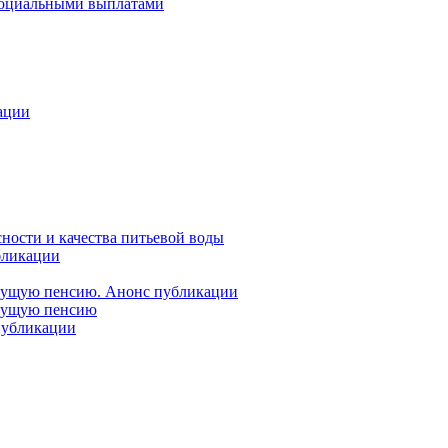
 социальными выплатами
ации
ности и качества питьевой воды
бликации
удущую пенсию. Анонс публикации
удущую пенсию
 публикации