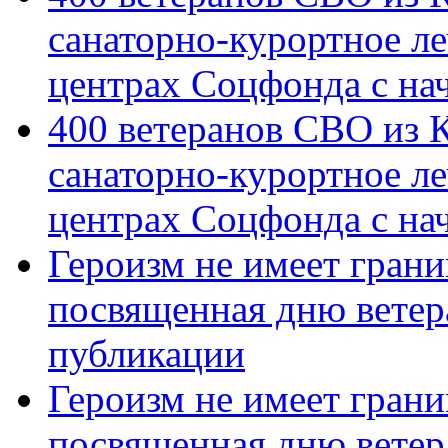
санаторно-курортное л
центрах Соцфонда с на
400 ветеранов СВО из 
санаторно-курортное л
центрах Соцфонда с нач
Героизм не имеет грани
посвященная дню ветер
публикации
Героизм не имеет грани
посвященная дню ветер