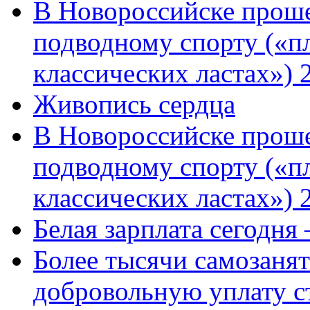
В Новороссийске проше
подводному спорту («пл
классических ластах») 
Живопись сердца
В Новороссийске проше
подводному спорту («пл
классических ластах») 
Белая зарплата сегодня
Более тысячи самозаня
добровольную уплату с