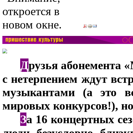
Д
***
рузья абонемента 
с нетерпением ждут вст
музыкантами (а это в
мировых конкурсов!), но
З
***
а 16 концертных се
люди, безусловно, близк