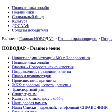
Поликлиника онлайн
Подлинники!
Социальный фонд
Культура
ДОСААФ
Солдаты победители
Вы здесь:
Главная-НОВОДАР
>
Право и правопорядок
>
Поздр
НОВОДАР - Главное меню
Новости администрации МО г.Новороссийск
Поликлиника онлайн
Главная - Новороссийские известия
Поздравления, праздники, визиты
Право и правопорядок
Происшествия, криминал
ЖКХ: проблемы, советы, решения
Транспортный узел
Спорт, туризм
Культура, отдых, досуг, хобби
Наша добрая память
Наши Списки - адресный, телефонный СПРАВОЧНИК
Бездна ссылок