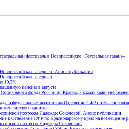
 театральный фестиваль в Новороссийске «Театральная гавань»
 Новороссийска» завершен! Анонс публикации
Новороссийска» завершен!
до 19,3%
овышенную пенсию в августе
 Социального фонда России по Краснодарскому краю уведомлени
 выдало федеральным льготникам Отделение СФР по Краснодарско
ок материнского капитала
российской поэтессы Надежды Соколовой. Анонс публикации
ление в Отделение СФР по Краснодарскому краю на возмещение р
оссийской поэтессы Надежды Соколовой.
нта образования Отделения СФР по Краснодарскому краю