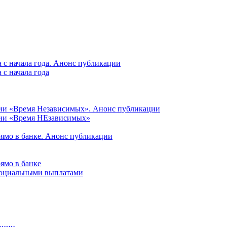
 с начала года. Анонс публикации
с начала года
ции «Время Независимых». Анонс публикации
ции «Время НЕзависимых»
рямо в банке. Анонс публикации
ямо в банке
 социальными выплатами