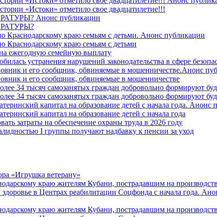
стории «Истоки» отметило свое двадцатилетие!!! Анонс публик
стории «Истоки» отметило свое двадцатилетие!!!
ТУРЫ? Анонс публикации
РАТУРЫ?
о Краснодарскому краю семьям с детьми. Анонс публикации
о Краснодарскому краю семьям с детьми
й на ежегодную семейную выплату
билась устранения нарушений законодательства в сфере безопас
овник и его сообщник, обвиняемые в мошенничестве.Анонс пу
овник и его сообщник, обвиняемые в мошенничестве
более 34 тысяч самозанятых граждан добровольно формируют б
более 34 тысяч самозанятых граждан добровольно формируют б
атеринский капитал на образование детей с начала года. Анонс
атеринский капитал на образование детей с начала года
вать затраты на обеспечение охраны труда в 2026 году
алидностью I группы получают надбавку к пенсии за уход
ора «Игрушка ветерану»
нодарскому краю жителям Кубани, пострадавшим на производст
 здоровье в Центрах реабилитации Соцфонда с начала года. Ан
нодарскому краю жителям Кубани, пострадавшим на производст