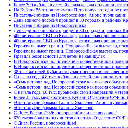
Более 300 кубанских семей с начала года получили остат
На Кубани 56 отцов по имени Пётр получают единое посо
Писатель-сибиряк из Новороссийска. Анонс публикации
День единого пособия пройдёт в 30 городах и районах К
Писатель-сибиряк из Новороссийска
День единого пособия пройдёт в 30 городах и районах Кр
400 ветеранов СВО из Краснодарского края прошли сана
400 ветеранов СВО из Краснодарского края прошли сана
Героизм не имеет границ. Новороссийская выставка, по
Героизм не имеет границ. Новороссийская выставка, по
Правила безопасности для детей на каникулах
В Новороссийске полицейские и общественники провели
В Новороссийске полицейские и общественники провели
38 тыс. жителей Кубани получают пенсию в повышенном р
С начала года 4,8 тыс. кубанских семей направили мате
«Семь ветров» над Новороссийском: как поэзия объедин
«Семь ветров» над Новороссийском: как поэзия объедини
С начала года 4,8 тыс. кубанских семей направили мате
Более 35 тыс. медработников Кубани Отделение СФР по
«Свет внутри формы» Галины Яковенко. Анонс публика
«Свет внутри формы» Галины Яковенко
C Днем России-2026, новороссийцы и все россияне!
630 тысяч больничных листов оплатило Отделение СФР п
C Днем России, новороссийцы!