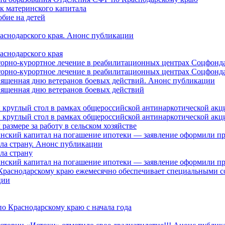
ок материнского капитала
бие на детей
раснодарского края. Анонс публикации
аснодарского края
торно-курортное лечение в реабилитационных центрах Соцфонда
торно-курортное лечение в реабилитационных центрах Соцфонда 
священная дню ветеранов боевых действий. Анонс публикации
священная дню ветеранов боевых действий
 круглый стол в рамках общероссийской антинаркотической ак
 круглый стол в рамках общероссийской антинаркотической ак
азмере за работу в сельском хозяйстве
ринский капитал на погашение ипотеки — заявление оформили п
ила страну. Анонс публикации
ла страну
ринский капитал на погашение ипотеки — заявление оформили пр
 Краснодарскому краю ежемесячно обеспечивает специальными
ции
о Краснодарскому краю с начала года