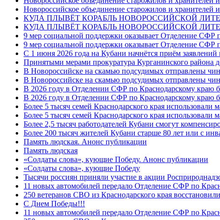
Новороссийское объединение старожилов и хранителей и
Новороссийское объединение старожилов и хранителей и
КУДА ПЛЫВЁТ КОРАБЛЬ НОВОРОССИЙСКОЙ ЛИТЕРА
КУДА ПЛЫВЁТ КОРАБЛЬ НОВОРОССИЙСКОЙ ЛИТЕ
9 мер социальной поддержки оказывает Отделение СФР п
9 мер социальной поддержки оказывает Отделение СФР п
С 1 июня 2026 года на Кубани начнётся приём заявлени
Принятыми мерами прокуратура Курганинского района до
В Новороссийске на скамью подсудимых отправлены чин
В Новороссийске на скамью подсудимых отправлены чин
В 2026 году в Отделении СФР по Краснодарскому краю 
В 2026 году в Отделении СФР по Краснодарскому краю 
Более 5 тысяч семей Краснодарского края использовали м
Более 5 тысяч семей Краснодарского края использовали м
Более 2,5 тысяч работодателей Кубани смогут компенсиро
Более 200 тысяч жителей Кубани старше 80 лет или с инв
Память людская. Анонс публикации
Память людская
«Солдаты слова», кующие Победу. Анонс публикации
«Солдаты слова», кующие Победу
Тысячи россиян приняли участие в акции Росприроднадз
11 новых автомобилей передало Отделение СФР по Крас
250 ветеранов СВО из Краснодарского края восстановили
С Днем Победы!!!
11 новых автомобилей передало Отделение СФР по Крас