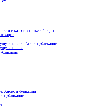
ации
ности и качества питьевой воды
бликации
удущую пенсию. Анонс публикации
удущую пенсию
 публикации
ве. Анонс публикации
онс публикации
ве