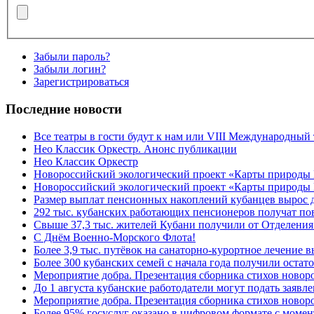
Забыли пароль?
Забыли логин?
Зарегистрироваться
Последние новости
Все театры в гости будут к нам или VIII Международный
Нео Классик Оркестр. Анонс публикации
Нео Классик Оркестр
Новороссийский экологический проект «Карты природы
Новороссийский экологический проект «Карты природы 
Размер выплат пенсионных накоплений кубанцев вырос 
292 тыс. кубанских работающих пенсионеров получат п
Свыше 37,3 тыс. жителей Кубани получили от Отделения
C Днём Военно-Морского Флота!
Более 3,9 тыс. путёвок на санаторно-курортное лечение
Более 300 кубанских семей с начала года получили остат
Мероприятие добра. Презентация сборника стихов ново
До 1 августа кубанские работодатели могут подать заяв
Мероприятие добра. Презентация сборника стихов новор
Более 95% госуслуг оказано в цифровом формате с моме