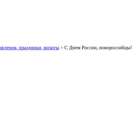
авления, праздники, визиты
> C Днем России, новороссийцы!